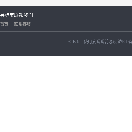
寻标宝
联系我们
首页
联系客服
© Baidu
使用爱番番前必读
沪ICP备
NEW
HOT
暂时没有搜索结果…