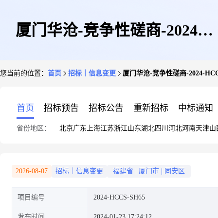
厦门华沧-竞争性磋商-2024-
您当前的位置：
首页
招标｜信息变更
厦门华沧-竞争性磋商-2024-HC
HCCS-SH65-2024-2025年度劳
首页
招标预告
招标公告
重新招标
中标通知
省份地区：
北京
广东
上海
江苏
浙江
山东
湖北
四川
河北
河南
天津
山
保、保洁等物品采购-更正公告
2026-08-07
招标｜信息变更
福建省
|
厦门市
|
同安区
项目编号
2024-HCCS-SH65
发布时间
2024-01-23 17:24:12