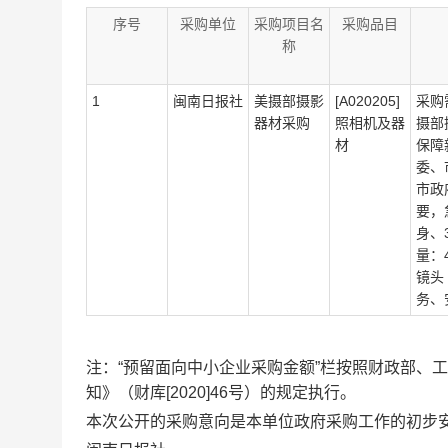
序号
采购单位
采购项目名
采购品目
称
1
闽南日报社
美摄部摄影
[A020205]
采购
器材采购
照相机及器
摄部
材
保障
委、
市政
要，
身、
量：
镜头
务、
注：“预留面向中小企业采购金额”栏按照财政部、
知》（财库[2020]46号）的规定执行。
本次公开的采购意向是本单位政府采购工作的初步