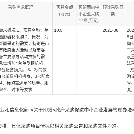
采购需求概况
预算金额
预留面向中
预计采购日
(万元)
小企业采购
期
金额(万元)
需求概况 1、项目名称：美
10.5
2021-08
20
摄影器材采购 2、概况：为
8
新闻采访的需要，特别是市
向
市政府重大活动以及市委、
于
府主要领导活动拍摄的需
设
急需增加4台单反相机机
法
3台配套镜头。 3、标的数
（
4台单反相机机身、3台配套
购
 4、标的需满足的质量、服
号
安全、时限等要求
变
工业和信息化部《关于印发<政府采购促进中小企业发展管理办法
安排，具体采购项目情况以相关采购公告和采购文件为准。