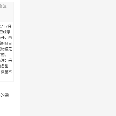
备注
21年7月
日已经意
公开，由
采购品目
置错误无
采购。
备注：采
设备型
、数量不
）
>的通