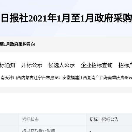
日报社2021年1月至1月政府采
月至1月政府采购意向
标通知
开标公示
候选人公示
企业招标查询
招标
河南
天津
山西
内蒙古
辽宁
吉林
黑龙江
安徽
福建
江西
湖南
广西
海南
重庆
贵州
招标状态
招标｜招标公告
标书获取截止时间