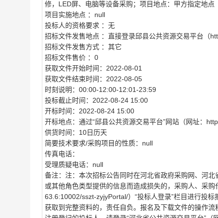
修，LED屏、电脑等设备采购；项目地点：甲方指定地点
项目实施地点 ：
null
投标人的资格要求 ：
无
招标文件发售地点 ：
直接登录邱县公共资源交易平台（http://116
招标文件发售方式 ：
其它
招标文件售价 ：
0
获取文件开始时间：
2022-08-01
获取文件结束时间：
2022-08-05
时刻说明：
00:00-12:00-12:01-23:59
投标截止时间：
2022-08-24 15:00
开标时间：
2022-08-24 15:00
开标地点：
通过“邱县公共资源交易平台”网站（网址：http://116.
供货时间：
10日历天
简要技术要求/采购项目的性质：
null
传真电话：
受理质疑电话：
null
备注：
注：本次招标公告同时在河北省政府采购网、河北
或其他角色类型提供的信息而造成损失的，采购人、采购代理机构概
63.6:10002/sszt-zyjyPortal/）“投标人
获取到完整资料的，责任自负。报名及下载文件的操作流程