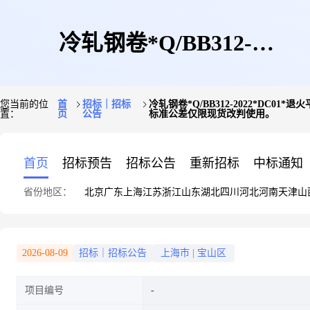
冷轧钢卷*Q/BB312-
您当前的位
首
招标｜招标
冷轧钢卷*Q/BB312-2022*DC01*退火平
置：
页
公告
标准公差仅限现货改判使用。
2022*DC01*退火平整*无光泽
首页
招标预告
招标公告
重新招标
中标通知
省份地区：
北京
广东
上海
江苏
浙江
山东
湖北
四川
河北
河南
天津
山
(麻面)(Ra:0.6-
2026-08-09
招标｜招标公告
上海市
|
宝山区
项目编号
1.9)*FB*PT.A*PW.A*800mg/m2