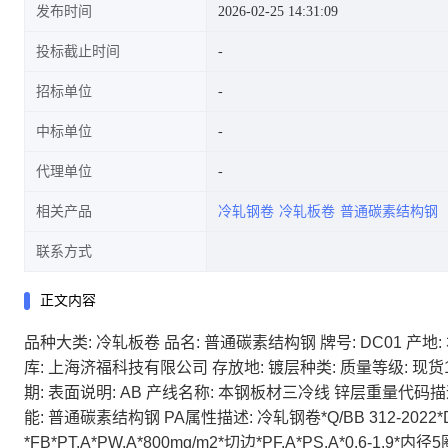
发布时间
2026-02-25 14:31:09
投标截止时间
招标单位
切边*PF.A*PS.A*0.6-1.9*内径5
中标单位
代理单位
相关产品
冷轧钢卷
冷轧板卷
普通碳素结构钢
圈、外径3圈≤30mm,其他
联系方式
正文内容
品种大类: 冷轧板卷
品名: 普通碳素结构钢
牌号: DC01
产地:
≤10mm*标准公差仅限现货改判
库: 上海济福科技有限公司
存放地:
镀层种类:
质量等级: 现货
期:
表面说明: AB
产线名称: 本钢板材三冷线
锌层重量代码描
能: 普通碳素结构钢
PA属性描述: 冷轧钢卷*Q/BB 312-202
*FB*PT.A*PW.A*800mg/m2*切边*PF.A*PS.A*0.6