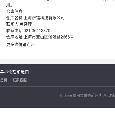
用。
使用。
仓库信息
仓库名称:上海济福科技有限公司
联系人:黄经理
联系电话:021-36413370
仓库地址:上海市宝山区潘泾路2666号
更多详情请点击：
寻标宝
联系我们
首页
联系客服
© Baidu
使用爱番番前必读
沪ICP备
NEW
HOT