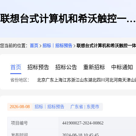
联想台式计算机和希沃触控一体
您当前的位置：
首页
招标｜招标预告
联想台式计算机和希沃触控一体
机
首页
招标预告
招标公告
重新招标
中标通知
省份地区：
北京
广东
上海
江苏
浙江
山东
湖北
四川
河北
河南
天津
山
2026-08-08
招标｜招标预告
广东省
|
东莞市
项目编号
441900027-2024-00862
发布时间
2024-08-18 10:45:45