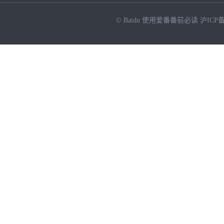
© Baidu
使用爱番番前必读
沪ICP备
NEW
HOT
暂时没有搜索结果…