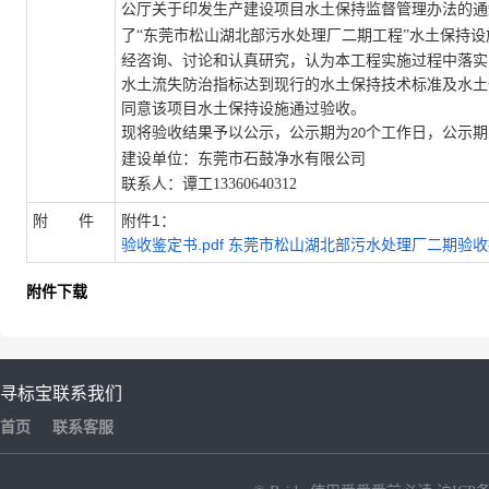
公厅关于印发生产建设项目水土保持监督管理办法的通
了
“东莞市松山湖北部污水处理厂二期工程
”水土保持
经咨询、讨论和认真研究，认为本工程实施过程中落实
水土流失防治指标达到现行的水土保持技术标准及水土
同意该项目水土保持设施通过验收。
现将验收结果予以公示，公示期为
个工作日，公示期
20
建设单位：东莞市石鼓净水有限公司
联系人：谭工13360640312
附 件
附件1：
验收鉴定书.pdf
东莞市松山湖北部污水处理厂二期验收报告-
附件下载
寻标宝
联系我们
首页
联系客服