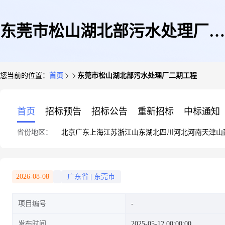
东莞市松山湖北部污水处理厂二
您当前的位置：
首页
东莞市松山湖北部污水处理厂二期工程
期工程
首页
招标预告
招标公告
重新招标
中标通知
省份地区：
北京
广东
上海
江苏
浙江
山东
湖北
四川
河北
河南
天津
山
2026-08-08
广东省
|
东莞市
项目编号
发布时间
2025-05-12 00:00:00