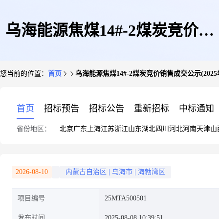
乌海能源焦煤14#-2煤炭竞价销
您当前的位置：
首页
乌海能源焦煤14#-2煤炭竞价销售成交公示(2025年08
售成交公示(2025年08月08日
首页
招标预告
招标公告
重新招标
中标通知
省份地区：
北京
广东
上海
江苏
浙江
山东
湖北
四川
河北
河南
天津
山
25MTA500501)
2026-08-10
内蒙古自治区
|
乌海市
|
海勃湾区
项目编号
25MTA500501
发布时间
2025-08-08 10:39:51