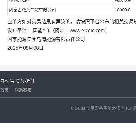
内蒙古耀凡商贸有限公司
10000.0
应单方如对交易结果有异议的，请按照平台公布的相关交易
发布平台： 国能e商（网址：www.e-ceic.com）
国家能源集团乌海能源有限责任公司
2025年08月08日
寻标宝
联系我们
首页
联系客服
© Baidu
使用爱番番前必读
沪ICP备
NEW
HOT