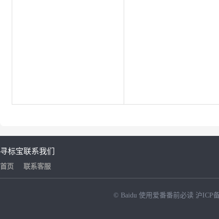
寻标宝
联系我们
首页
联系客服
© Baidu
使用爱番番前必读
沪ICP备