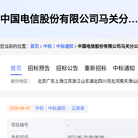
中国电信股份有限公司马关分公
您当前的位置：
首页
中标｜中标通知
中国电信股份有限公司马关分公
司租入马关县马白镇信合路6
首页
招标预告
招标公告
重新招标
中标通知
省份地区：
北京
广东
上海
江苏
浙江
山东
湖北
四川
河北
河南
天津
山
号、8号门店单一来源采购公示
2026-08-07
中标｜中标通知
云南省
项目编号
发布时间
2022-06-29 00:00:00