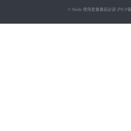
© Baidu
使用爱番番前必读
沪ICP备
NEW
HOT
暂时没有搜索结果…