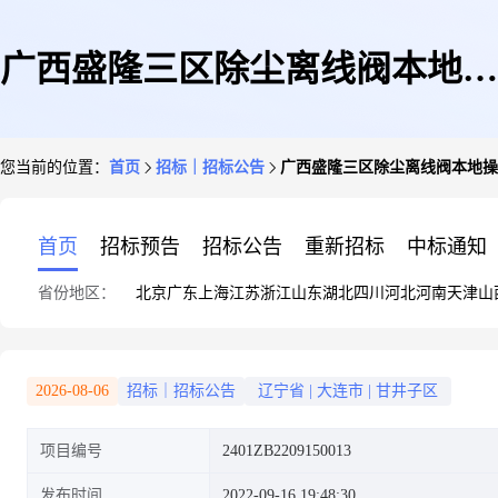
广西盛隆三区除尘离线阀本地操
您当前的位置：
首页
招标｜招标公告
广西盛隆三区除尘离线阀本地操
作旋钮、布线、修改程序采购公
首页
招标预告
招标公告
重新招标
中标通知
省份地区：
北京
广东
上海
江苏
浙江
山东
湖北
四川
河北
河南
天津
山
告
2026-08-06
招标｜招标公告
辽宁省
|
大连市
|
甘井子区
项目编号
2401ZB2209150013
发布时间
2022-09-16 19:48:30