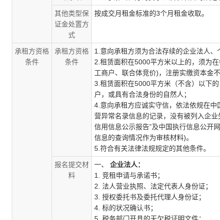
其他类型保
按成交月租金标准的
3个月租金收取
。
证金处置方
式
承租方资格
承租方资格
1.意向承租方须为合法存续的企业法人
条件
条件
2.
租赁面积在
5000平方米以上的，须为
工商户、联合体竞价
)，注册实缴资本金不
3.
租赁面积在
5000平方米
（不含）以下的
户，或具有合法身份的自然人；
4.意向承租方应诚实守信，依法依规在
营异常名录信息的记录，没有被列入企业
信用信息公示报告”及中国执行信息公开网
信息的查询情况作为审核材料)。
5.符合有关法律法规规定的其他条件。
报名提交材
一、
企业法人：
料
1. 竞租申请与承诺书；
2. 法人营业执照、法定代表人身份证；
3. 授权委托书及委托代理人身份证；
4. 标的状况确认书；
5. 税务部门开具的无欠税证明文件；