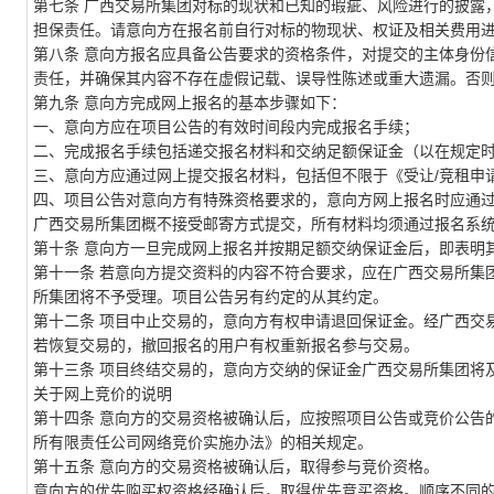
第
七
条
广西交易所集团
对标的现状和已知的瑕疵、风险进行的披露
担保责任。请意向方在报名前自行对标的物现状、权证及相关费用
第
八
条
意向方报名应具备公告要求的资格条件，对提交的主体身份
责任，并确保其内容不存在虚假记载、误导性陈述或重大遗漏。否
第
九
条
意向方完成网上报名的基本步骤如下：
一、意向方应在项目公告的有效时间段内完成报名手续；
二、完成报名手续包括递交报名材料和交纳足额保证金（以在规定
三、意向方应通过网上提交报名材料，包括但不限于《受让/竞租申
四、项目公告对意向方有特殊资格要求的，意向方网上报名时应通
广西交易所集团
概不接受邮寄方式提交，所有材料均须通过报名系
第
十
条
意向方一旦完成网上报名并按期足额交纳保证金后，即表明
第十
一
条
若意向方提交资料的内容不符合要求，应在
广西交易所集
所集团
将不予受理。
项目公告另有约定的从其约定。
第十
二
条
项目中止交易的，意向方有权申请退回保证金。经
广西交
若恢复交易的，撤回报名的用户有权重新报名参与交易。
第十
三
条
项目终结交易的，意向方交纳的保证金
广西交易所集团
将
关于网上竞价的说明
第十
四
条
意向方的交易资格被确认后，应按照项目公告或竞价公告
所
有限责任公司网络竞价实施办法》的相关规定。
第十
五
条
意向方的交易资格被确认后，取得参与竞价资格。
意向方的优先购买权资格经确认后，取得优先竞买资格。顺序不同