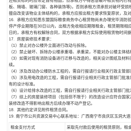
还租赁标的时应带走自有物品，但承租方不得恶意破坏租赁物内已
板、隔墙、玻璃门窗、各种装饰等)，否则承租方须承担对破坏受损
擅自改变该物业主体结构的，承租方应按出租方要求恢复原状，及
16. 承租方应
知悉东盟国际粮食商务中心租赁物尚未办理完毕消防
停产停业期限在
30日以内，出租方免收相应期限租金，租赁期限相
日的，承租方有权解除合同，双方根据承租方实际使用租赁物时间
17. 房屋装修技术要求：
（1）禁止对办公楼外立面进行改动与拆除。
（2）禁止破坏、拆除办公楼承重墙、承重梁，不能对办公楼主体结
（3）如需对现有消防设备进行迁移与改造的，相关设计图纸及材料
续。
（4）涉及改动办公楼防水工程的，需自行报请行业相关行政主管部
（5）涉及用电改造的工程，需自行报请行业相关行政主管部门批准
有的设计标准。
（6）设计给排水改造的工程，需自行报请行业相关行政主管部门批
（7）综上的房屋装修项目（包括但不限于）的改造设计应符合国家
装修改造不得影响出租方后续办理不动产登记。
18. 其他约定详见附件租赁合同。
19. 南宁市公共资源交易中心联系地
址：广西南宁市良庆区玉洞大道
租金支付方式
采取先付款后使用的租赁原则，租