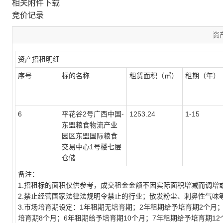
相关附件下载
竞价记录
资
资产招租明细
序号
标的名称
租赁面积（㎡）
租期（年）
6
平花谷
2号广西中国-
1253.24
1-15
东盟粮食物流产业
园区东盟国际粮食
交易中心1号楼七层
仓储
备注：
1.招租标的面积仅供参考，成交租金金额不因实际面积增减而调增
2.禁止经营国家法律法规明令禁止的行业；散发粉尘、刺鼻性气味
3.市场培育期设定：1年租期无培育期；2年租期给予培育期2个月
培育期8个月；6年租期给予培育期10个月；7年租期给予培育期12