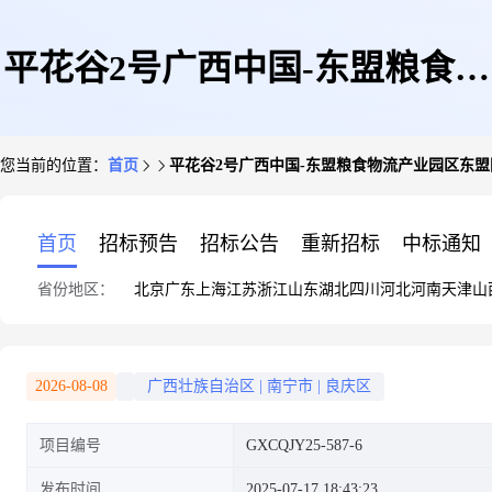
平花谷2号广西中国-东盟粮食物
您当前的位置：
首页
平花谷2号广西中国-东盟粮食物流产业园区东盟国际粮
流产业园区东盟国际粮食交易中
首页
招标预告
招标公告
重新招标
中标通知
省份地区：
北京
广东
上海
江苏
浙江
山东
湖北
四川
河北
河南
天津
山
心1号楼七层仓储(GXCQJY25-
2026-08-08
广西壮族自治区
|
南宁市
|
良庆区
项目编号
GXCQJY25-587-6
587-6)
发布时间
2025-07-17 18:43:23