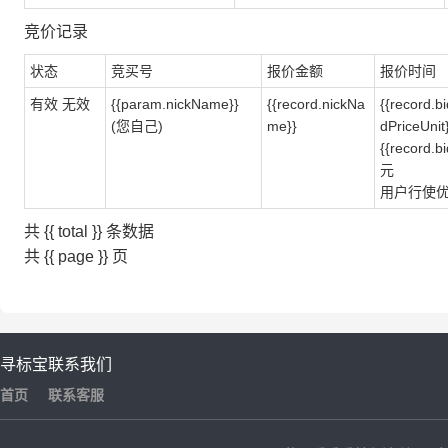
竞价记录
状态
竞买号
报价金额
报价时间
有效
无效
{{param.nickName}}
{{record.nickNa
{{record.b
(您自己)
me}}
dPriceUnit
{{record.
元
用户行使
共 {{ total }} 条数据
共 {{ page }} 页
寻标宝
联系我们
首页
联系客服