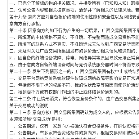
一、已完全了解标的物的相关情况，并接受所有（已知和未知）瑕
二、认可公告内容和相关披露事项，清楚并了解相关的法律风险。
第
十九
条
意向方应对自备报价终端的使用性能和安全性以及网络安
意向方自行承担。
第二十条
因意向方的如下行为产生的一切后果，
广西交易所集团
不
一、所填写的主体资格不真实、不准确、不完整而造成交易资格不
二、所填写的联系方式不真实、不准确造成无法收到
广西交易所集
三、未及时关注
广西交易所集团
发布的竞价活动相关信息和通知的
四、因自备的终端设备故障、停电、网络异常等原因导致无法正常
五、由于意向方自备终端设备时间与竞价系统服务器时间不符而导
第二十
一
条
发生下列情形之一的，
广西交易所集团
有权中止或终结
一、交易平台网络竞价系统软硬件故障或网络故障等影响交易正常
二、包括但不限于标的权属不符、标的性状改变等原因而使竞价活
三、接到委托方或有权部门作出的中止或终结竞价通知的。
第二十
二
条
中止情形消失，符合恢复竞价条件的，由
广西交易所集
关于交易成功的说明
第二十
三
条
意向方被
广西交易所集团
确认为成交人的，应根据公告
本须知所称
“交易成功”是指：
一、
公告期满，
仅有一家意向方被确认符合资格条件，在确认资格
二、
公告期满，有多家符合资格条件的意向方，根据交易规则被确