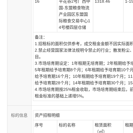
16
平花谷
2号广西中
1318.46
1-1
国-东盟粮食物流
产业园区东盟国
际粮食交易中心1
4号楼四层仓储
备注：
1.招租标的面积仅供参考，成交租金金额不因实际面
2.禁止经营国家法律法规明令禁止的行业；散发粉尘
目。
3.市场培育期设定：1年租期无培育期；2年租期给予
5年租期给予培育期8个月；6年租期给予培育期10个
给予培育期16个月；10年租期给予培育期19个月；1
给予培育期28个月；14年租期给予培育期30个月；1
4.市场培育期按25%租金收取，市场培育期结束后
租金标准的基础上递增5%。
标的信息
资产招租明细
序号
标的名称
租赁面积
租
（㎡）