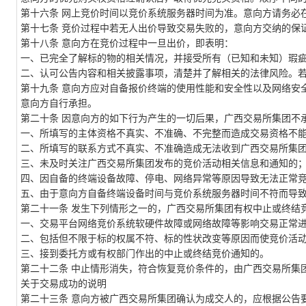
第十
六
条
网上竞价时间以竞价系统服务器时间为准。意向方请务必
第十
七
条
竞价过程中若无人出价导致交易失败的，意向方交纳的保
第十
八
条
意向方在竞价过程中一旦出价，即表明：
一、已完全了解标的物的相关情况，并接受所有（已知和未知）瑕
二、认可公告内容和相关披露事项，清楚并了解相关的法律风险。
第
十九
条
意向方应对自备报价终端的使用性能和安全性以及网络安
意向方自行承担。
第二十条
因意向方的如下行为产生的一切后果，
广西交易所集团
不
一、所填写的主体资格不真实、不准确、不完整而造成交易资格不
二、所填写的联系方式不真实、不准确造成无法收到
广西交易所集
三、未及时关注
广西交易所集团
发布的竞价活动相关信息和通知的
四、因自备的终端设备故障、停电、网络异常等原因导致无法正常
五、由于意向方自备终端设备时间与竞价系统服务器时间不符而导
第二十
一
条
发生下列情形之一的，
广西交易所集团
有权中止或终结
一、交易平台网络竞价系统软硬件故障或网络故障等影响交易正常
二、包括但不限于标的权属不符、标的性状改变等原因而使竞价活
三、接到委托方或有权部门作出的中止或终结竞价通知的。
第二十
二
条
中止情形消失，符合恢复竞价条件的，由
广西交易所集
关于交易成功的说明
第二十
三
条
意向方被
广西交易所集团
确认为成交人的，应根据公告