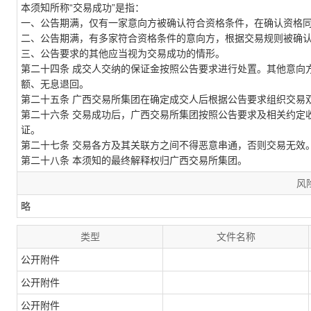
本须知所称
“交易成功”是指：
一、
公告期满，
仅有一家意向方被确认符合资格条件，在确认资格
二、
公告期满，有多家符合资格条件的意向方，根据交易规则被确
三、
公告要求的其他应当视为交易成功的情形。
第二十
四
条
成交人交纳的保证金按照公告要求进行处置。其他意向
额、无息退回。
第二十
五
条
广西交易所集团
在确定成交人后根据公告要求组织交易
第二十
六
条
交易成功后，
广西交易所集团
按照公告要求及相关约定
证。
第二十
七
条
交易各方及其关联方之间不得恶意串通，否则交易无效
第二十
八
条
本须知的最终解释权归
广西交易所集团
。
风
略
类型
文件名称
公开附件
公开附件
公开附件