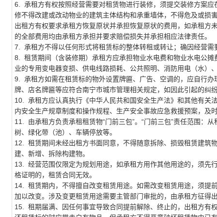
6. 承租方有权按照经营需要对租赁物进行装修，须提交装修方案
修不得改建或改动物业的建筑主体结构和承重墙体，不得危及或损
出租方有权要求承租方恢复原状并承担恢复原状的费用，如承租方
的全部费用均由承租方承担并要求赔偿损失并承担相应法律责任。
7. 承租方不得以任何形式将租赁标的整体转租或转让；确因经营
8. 租赁期间（含装修期）承租方应承担物业水电费和物业水电公
业的专用变电器变损、供电线路损耗、公共照明、消防用电（水）
9. 承租方如需在租赁标的物外设置牌匾、广告、空调的，应自行
牌、店名牌匾等应符合南宁市城市管理相关规定，如因此引起的纠
10. 承租方应认真执行《中华人民共和国安全生产法》和其他有
内安全生产规章制度和操作规程、生产安全事故应急救援预案，及
11.
由承租方负责承租租赁物
“门前三包”。“门前三包”责任范围
树、绿化带（池）、车辆停放等。
12. 租赁期间未经出租方书面同意，不得随意拆除、损毁租赁建
建、新增、拆除构建物。
13. 经营范围仅限定为规划用途，如承租方用作其他用途的，须
格证明的，租赁合同无效。
14. 租赁期内，不得擅自改变租赁用途。如需改变租赁用途，须
加以改变。涉及变更租赁用途需要主管部门审批的，由承租方征得
15. 租期届满、因任何事宜导致合同提前解除、终止的，出租方
有