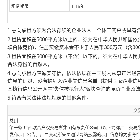
租赁期限
1-15年
1.意向承租方须为合法存续的企业法人、个体工商户或具有
2.
租赁面积在
5000平方米以上的，须为在中华人民共和国
联合体竞价
)，注册实缴资本金不少于人民币300万元（含3
3.
租赁面积在
5000平方米
（不含）以下的，须为在中华人民
合法身份的自然人；
4.意向承租方应诚实守信，依法依规在中国境内从事正常经
信息的记录，没有被列入企业失信黑名单（提供国家企业信用
国执行信息公开网中“失信被执行人”板块查询的竞价企业及
5.符合有关法律法规规定的其他条件。
交
总则
第一条
广西联合产权
交易所
集团
有限责任公司（以下简称
广西交易
发布项目公告。
广西交易所集团
通过网站披露的项目信息均为参考