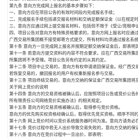
第
九
条
意向方完成网上报名的基本步骤如下：
一、意向方应在项目公告的有效时间段内完成报名手续；
二、完成报名手续包括递交报名材料和交纳足额保证金（以在规定
三、意向方应通过网上提交报名材料，包括但不限于《受让/竞租申
四、项目公告对意向方有特殊资格要求的，意向方网上报名时应通
广西交易所集团
概不接受邮寄方式提交，所有材料均须通过报名系
第
十
条
意向方一旦完成网上报名并按期足额交纳保证金后，即表明
第十
一
条
若意向方提交资料的内容不符合要求，应在
广西交易所集
所集团
将不予受理。
项目公告另有约定的从其约定。
第十
二
条
项目中止交易的，意向方有权申请退回保证金。经
广西交
若恢复交易的，撤回报名的用户有权重新报名参与交易。
第十
三
条
项目终结交易的，意向方交纳的保证金
广西交易所集团
将
关于网上竞价的说明
第十
四
条
意向方的交易资格被确认后，应按照项目公告或竞价公告
所
有限责任公司网络竞价实施办法》的相关规定。
第十
五
条
意向方的交易资格被确认后，取得参与竞价资格。
意向方的优先购买权资格经确认后，取得优先竞买资格。顺序不同
第十
六
条
网上竞价时间以竞价系统服务器时间为准。意向方请务必
第十
七
条
竞价过程中若无人出价导致交易失败的，意向方交纳的保
第十
八
条
意向方在竞价过程中一旦出价，即表明：