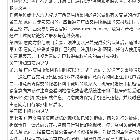
（报名人）应自行判断，并对项目进行实地考察和尽职调查，不应
相关义务。
任何单位或个人均无权以
广西交易所集团
的名义做出有关交易的承
第二条
意向方参与交易的，应当遵守
广西交易所集团
的交易规则，
第三条
本
广西交易所集团
官网（
www.
gxcq
.com.cn）及第四产权（w
通过上述网站链接注册参与在线交易。
第四条
意向方参与项目交易，须注册账户并完成实名认证后，通过
第五条
意向方应妥善保管自己的网上注册账户和密码，任何人使用
实意思表示，并视为意向方已取得有权机构的审批或授权。
关于通知事项的说明
第六条
广西交易所集团
将同时按以下方式向意向方发送有关事项通
一、通过
广西交易所集团
或第四产权
平台向意向方的网上注册账户
二、按意向方提交的报名材料中载明的联系人手机号码发送手机短
请各意向方随时注意查看网站信息或查收系统注册的手机号码接受
方已经收到相关通知或信息。请意向方保持手机通讯通畅，并及时
由意向方自行承担相应后果。
关于网上报名的说明
第
七
条
广西交易所集团
对标的现状和已知的瑕疵、风险进行的披露
担保责任。请意向方在报名前自行对标的物现状、权证及相关费用
第
八
条
意向方报名应具备公告要求的资格条件，对提交的主体身份
责任，并确保其内容不存在虚假记载、误导性陈述或重大遗漏。否