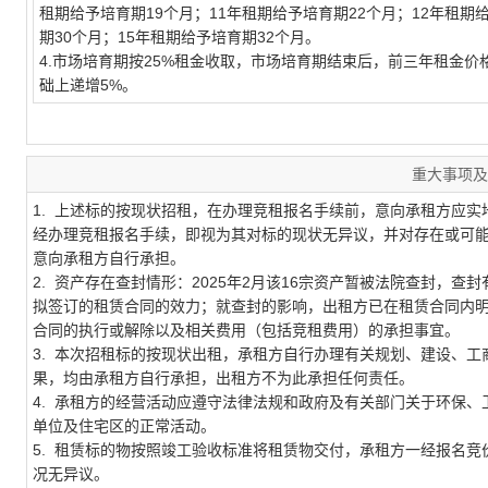
租期给予培育期19个月；11年租期给予培育期22个月；12年租期
期30个月；15年租期给予培育期32个月。
4.市场培育期按25%租金收取，市场培育期结束后，前三年租金
础上递增5%。
重大事项及
1. 上述标的按现状招租，在办理竞租报名手续前，意向承租方应
经办理竞租报名手续，即视为其对标的现状无异议，并对存在或可
意向承租方自行承担。
2.
资产存在查封情形：
2025年2月该16宗资产暂被法院查封
，
查封
拟签订的租赁合同的效力；就查封的影响，出租方已在租赁合同内
合同的执行或解除以及相关费用（包括竞租费用）的承担事宜。
3. 本次招租标的按现状出租，承租方自行办理有关规划、建设、
果，均由承租方自行承担，出租方不为此承担任何责任。
4. 承租方的经营活动应遵守法律法规和政府及有关部门关于环保
单位及住宅区的正常活动。
5. 租赁标的物按照竣工验收标准将租赁物交付，承租方一经报名
况无异议。