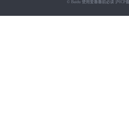
© Baidu
使用爱番番前必读
沪ICP备
NEW
HOT
暂时没有搜索结果…