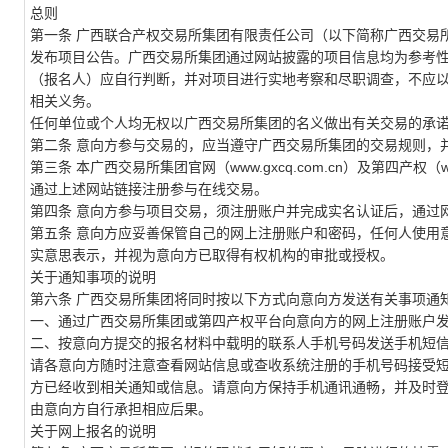
总则
第一条
广西联合产权
交易所
集团
有限责任公司（以下简称
广西交易
发布项目公告。
广西交易所集团
通过网站披露的项目信息均为参考
（报名人）应自行判断，并对项目进行实地考察和尽职调查，不应
相关义务。
任何单位或个人均无权以
广西交易所集团
的名义做出有关交易的承
第二条
意向方参与交易的，应当遵守
广西交易所集团
的交易规则，
第三条
本
广西交易所集团
官网（
www.
gxcq
.com.cn）及第四产权（w
通过上述网站链接注册参与在线交易。
第四条
意向方参与项目交易，须注册账户并完成实名认证后，通过
第五条
意向方应妥善保管自己的网上注册账户和密码，任何人使用
实意思表示，并视为意向方已取得有权机构的审批或授权。
关于通知事项的说明
第六条
广西交易所集团
将同时按以下方式向意向方发送有关事项通
一、通过
广西交易所集团
或第四产权
平台向意向方的网上注册账户
二、按意向方提交的报名材料中载明的联系人手机号码发送手机短
请各意向方随时注意查看网站信息或查收系统注册的手机号码接受
方已经收到相关通知或信息。请意向方保持手机通讯通畅，并及时
由意向方自行承担相应后果。
关于网上报名的说明