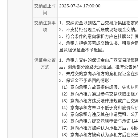
交纳截止时
2025-07-24 17:00:00
间
交纳注意事
1、交纳资金以到达广西交易所集团指定
项
2、不支持柜台现金转账或现场现金交纳
3、符合条件的意向承租方应在挂牌公告
4、承租方拒绝签署成交确认书、租赁合
且竞租保证金不予退回。
保证金处置
1、承租方交纳的保证金由广西交易所集
方式
后，剩余部分原路无息退回。挂牌公告另
2、未成交的意向承租方的竞租保证金在
3、保证金不予退回的情形：
（
1）意向承租方故意提供虚假、失实材
（
2）意向承租方通过参与交易获取出租
（
3）意向承租方违反法律法规或广西交
（
4）意向承租方未以不低于竞租底价应
（5）意向承租方违反其在申请竞租、公
（
6）意向承租方提交竞租申请与承诺书
（
7）意向承租方被确认为承租方后，明
（
8）意向承租方被确认为承租方后在公