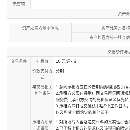
示事项
资产处
资产处置方基本情况
资产处置方名称
资产处置方统一社会信
交易条件与
交易条件
挂牌价
10 元/月·㎡
价款支付方
分期
式
与交易相关
1.意向承租方应在公告期内办理报名手
其他条件
2.承租方必须在接到广西交易所集团
通知
服务费（承租方交纳的竞租保证金优先转
3.承租方签订成交确认书后5个工作日
以及租赁合同约定的其他费用。
承租方须承
1.对所填写内容及递交材料的真实性、
诺事项
2.已了解出租方的要求以及该项目的限