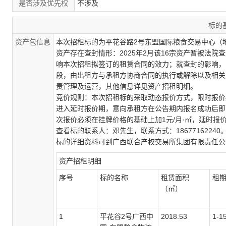
是否涉及优先权
不涉及
标的
资产包信息
本次招租标的为
平花谷路
2号东盟国际粮食交易中心（地
资产存在查封情形：2025年2月
该
16宗资产暂被法院查
响本次招租拟签订的租赁合同的效力；就查封的影响，
段，由出租方与承租方协商合同的执行或解除以及相关
责管理及运营，
其他信息详见资产招租明细。
竞价规则：本次招租
标的采取动态报价方式，限时报价
进入延时报价期，意向承租方
在公告期内报名成功后即
次报价必须在挂牌价格的基础上加1元/月·㎡，
延时报
查看标的联系人：邓先生
，联系方式：
18677162240
标的详细资料可到广西联合产权交易所集团有限责任公
资产招租明细
序号
标的名称
租赁面积
租
（㎡）
1
平花谷
2号广西中
2018.53
1-1