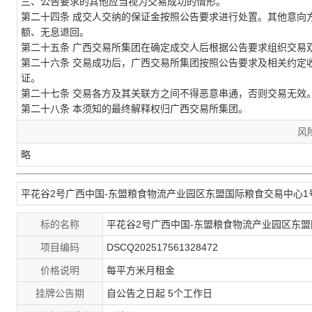
三、
公告要求的其他应当视为交易成功的情形。
第二十
四
条
成交人交纳的保证金按照公告要求进行处置。其他意向
额、无息退回。
第二十
五
条
广西交易所集团
在确定成交人后根据公告要求组织交易
第二十
六
条
交易成功后，
广西交易所集团
按照公告要求及相关约定
证。
第二十
七
条
交易各方及其关联方之间不得恶意串通，否则交易无效
第二十
八
条
本须知的最终解释权归
广西交易所集团
。
风
略
平花谷2号广西中国-东盟粮食物流产业园区东盟国际粮食交易中心1号楼七
标的名称
平花谷2号广西中国-东盟粮食物流产业园区东盟国际
项目编码
DSCQ202517561328472
价格说明
每平方米月租金
挂牌公告期
自公告之日起 5个工作日