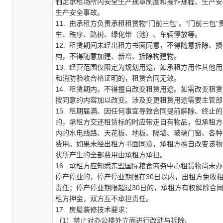
制定承租场所内安全生产规章制度和操作规程、生产安
生产安全事故。
11.
由承租方负责承租租赁物
“门前三包”。“门前三
生、秩序、路树、绿化带（池）、车辆停放等。
12. 租赁期间未经出租方书面同意，不得随意拆除
构，不得随意加建、新增、拆除构建物。
13. 经营范围仅限定为规划用途，如承租方用作其
和消防验收合格证明的，租赁合同无效。
14. 租赁期内，不得擅自改变租赁用途。如需改变
按同意的内容加以改变。涉及变更租赁用途需要主管部
15. 租期届满、因任何事宜导致合同提前解除、终止
的，承租方交还租赁标的时应带走自有物品，但承租方
内的水电线路、天花板、地板、隔墙、玻璃门窗、各种
费用。如果未经
出租方书面同意，承租方擅自改变该物
状所产生的全部费用由承租方承担。
16. 承租方应
知悉东盟国际粮食商务中心租赁物尚未办
停产停业的，停产停业期限在
30日以内，出租方免收
责任；停产停业期限超过30日的，承租方有权解除合
租方押金，双方互不承担责任。
17. 房屋装修技术要求：
（1）禁止对办公楼外立面进行改动与拆除。