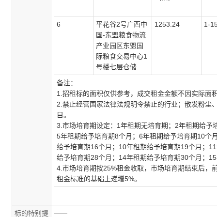
6
平花谷
2号广西中
1253.24
1-1
国-东盟粮食物流
产业园区东盟国
际粮食交易中心1
号楼七层仓储
备注：
1.招租标的面积仅供参考，成交租金金额不因实际面
2.禁止经营国家法律法规明令禁止的行业；散发粉尘
目。
3.市场培育期设定：1年租期无培育期；2年租期给予
5年租期给予培育期8个月；6年租期给予培育期10个
给予培育期16个月；10年租期给予培育期19个月；1
给予培育期28个月；14年租期给予培育期30个月；1
4.市场培育期按25%租金收取，市场培育期结束后
租金标准的基础上递增5%。
标的特别提
——