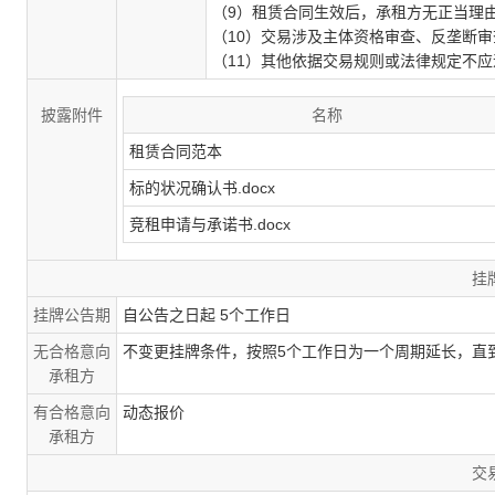
（
9）租赁合同生效后，承租方无正当理
（10）交易涉及主体资格审查、反垄断
（
11）其他依据交易规则或法律规定不
披露附件
名称
租赁合同范本
标的状况确认书.docx
竞租申请与承诺书.docx
挂
挂牌公告期
自公告之日起 5个工作日
无合格意向
不变更挂牌条件，按照5个工作日为一个周期延长，直
承租方
有合格意向
动态报价
承租方
交