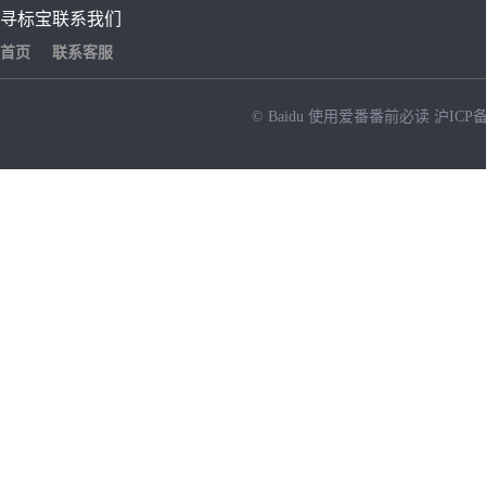
寻标宝
联系我们
首页
联系客服
© Baidu
使用爱番番前必读
沪ICP备
NEW
HOT
暂时没有搜索结果…