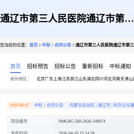
通辽市第三人民医院通辽市第三
您当前的位置：
首页
中标｜合同公告
通辽市第三人民医院通辽市第三
人民医院A4黑白打印机直接选
首页
招标预告
招标公告
重新招标
中标通知
省份地区：
北京
广东
上海
江苏
浙江
山东
湖北
四川
河北
河南
天津
山
定采购合同政府采购合同公告
2026-08-07
中标｜合同公告
内蒙古自治区
|
通辽市
|
科尔沁左
项目编号
NMGKC-DD-2026-349074
发布时间
2026-04-10 15:54:50