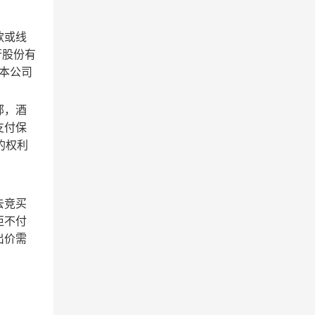
款或线
行股份有
本公司
邮，酒
支付保
的权利
去竞买
拒不付
出价需