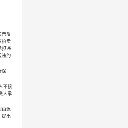
表示反
原拍卖
承担违
担违约
行保
人不接
受人承
理由退
）提出