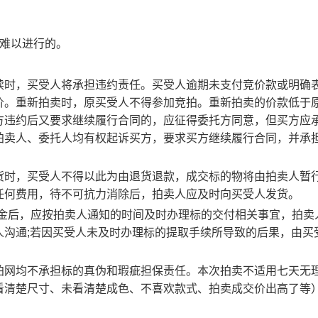
动难以进行的。
续时，买受人将承担违约责任。买受人逾期未支付竞价款或明确
价。重新拍卖时，原买受人不得参加竞拍。重新拍卖的价款低于
方违约后又要求继续履行合同的，应征得委托方同意，但买方应
拍卖人、委托人均有权起诉买方，要求买方继续履行合同，并承
货时，买受人不得以此为由退货退款，成交标的物将由拍卖人暂
任何费用，待不可抗力消除后，拍卖人应及时向买受人发货。
佣金后，应按拍卖人通知的时间及时办理标的交付相关事宜，拍卖
人沟通;若因买受人未及时办理标的提取手续所导致的后果，由买
拍网均不承担标的真伪和瑕疵担保责任。本次拍卖不适用七天无
看清楚尺寸、未看清楚成色、不喜欢款式、拍卖成交价出高了等