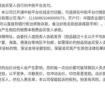
费由买受人自行向中拍平台支付。
，本公司已开通中拍平台在线支付功能，可选择在中拍平台付尾
司 账户：11160801040005073，开户行：中国农业银
也可以直接到银行柜台转账存款，备注好姓名和拍卖尾款字样）。
会产生相应的税费本税费由买受人承担。
详细地址，由委托人或拍卖人协助发货（拍品超过十五公斤不包
宁夏、海南、港澳台等地区不包邮，如需保价的拍品则由买受人
放弃该标的物，保证金将全额划扣，保留追究其产生其他法律后果
您的出价对他人会产生影响，您的每一次出价都可能导致别人失
竞拍，公平竞争，冷静竞价，勿冲动出价，切勿恶意竞拍。出价
竞买人，并拉入黑名单，本公司保留起诉的权利。拍卖有风险，