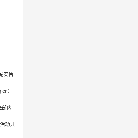
诚实信
.cn）
全部内
价活动具