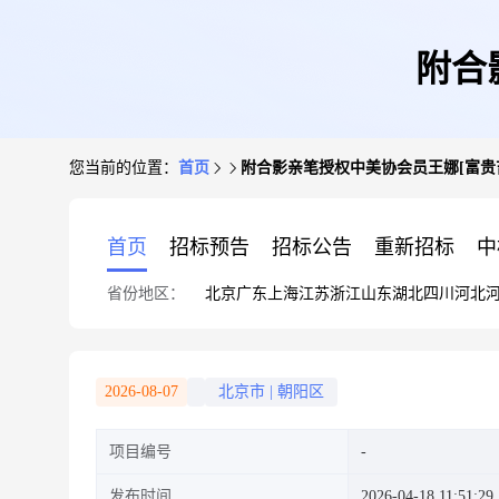
附合
您当前的位置：
首页
附合影亲笔授权中美协会员王娜[富贵
首页
招标预告
招标公告
重新招标
中
省份地区：
北京
广东
上海
江苏
浙江
山东
湖北
四川
河北
2026-08-07
北京市
|
朝阳区
项目编号
发布时间
2026-04-18 11:51:29