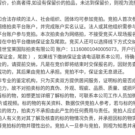
留价，价高者得,如设有保留价的拍品，未达到保留价，则视为流
和合法存续的法人、社会组织、团体均可参加竞拍。竞拍人首次
网络拍卖平台账户，并完成账户实名认证。法人或其他组织需参
平台账户参与竞拍。本次拍卖会为网络拍，不接受竞买人现场报
接在中拍平台缴纳保证金及尾款。竞买人还可以选择线下方式交
国际拍卖有限公司 账户：11160801040005073，开户
保证金，尾款 ），如果线下缴纳保证金请电话联系本公司，待确
金的，请提前交纳，凡是在竞价即将结束时交保报名的，因财务
成功的，其后果由竞拍人承担。竞拍不中，保证金无息退还。
非专业的鉴定机构，只为买卖双方提供居间服务，证明标的是否
能力，故不对拍卖标的的真伪、外观、瑕疵、品质、质量、或损
看标的物，如想更加详细了解标的物，可联系本公司工作人员加
现状图片或视频。标的物的有关资料、数据仅供竞拍人参考，若与标的
卖的效力，拍卖方不承担由此产生的任何费用与责任。竞拍人应
拍人有义务对其了解及核查的标的物情况负责，并承担因标的物
择竞拍标的物并理性出价。竞拍人一旦参与竞拍，则视为知悉并