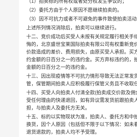
（1）拍卖标的所有权或者处分权发生争议的；
（2）委托方由于个人原因不愿继续拍卖的。
（3）因不可抗力或者不可避免的事件致使拍卖活
上述所列情况消除后，拍卖可以继续进行。
十二、竞价成功后买受人未按有关规定履行相关手
悔的，北京盛世宝莱国际拍卖有限公司有权重新竞
价款造成的差价、费用损失，由原买受人承担。买
约金额的日百分之一的违约金。买方弃标违约的，
金额的日百分之一的违约金。
十三、因出现疫情等不可抗力情形导致无法正常发
管，保管期间拍卖人应积极履行保管义务且不收取
十四、买受人向拍卖人付清全款(拍卖成交价款及
受任何理由的快递退回，如有异议需发货前跟拍卖
担，与拍卖人及委托方无关。
十五、标的以实物现状为准，拍卖人、委托方和中
换货，因个人原因（包括但不限于以下情况：如未
退货退款的，拍卖人均不予受理。