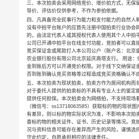
三、本次拍卖会采用网络竞价、增价拍方式，无保
导价、评估价仅供参考，不作为参拍依据。
四、凡具备完全民事行为能力和支付能力的自然人
没有中拍平台账户的应首先注册中国拍卖行业协会
的，由法定代表人或其授权代表人使用其个人中拍
公司已开通中拍平台在线支付功能，竞拍者可以直
竞买保证金或尾款打入本公司公户（账户名：北京盛世宝莱
农业银行股份有限公司北京延庆高塔支行。 用途：
金到账后方可以开通竞价权限。对于线下交纳保证
否到账到确认竞买资格等过程造成竞买资格确认不
五、本次拍卖为现状拍卖，拍卖方作为居间机构而
对于委托人提供的拍卖标的不具有专业人士的鉴定
提供任何担保。本次拍卖会为网络拍，不支持现场
（微信号：ss13718063585）获取标的物的
有差异，则以标的物实际状况为准，不影响本次拍
查标的物的相关证件、证书、历史记录等情况。竞
况与资料信息可能存在差异而产生的风险，谨慎选
守此约定，自愿承担相应的法律责任。