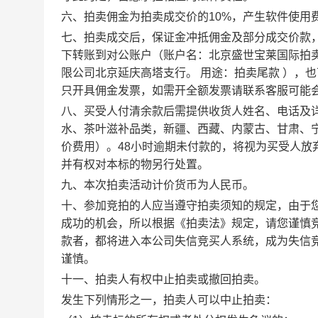
六、拍卖佣金为拍卖成交价的10%，产生软件使用
七、拍卖成交后，保证金冲抵佣金及部分成交价款
下转账到对公账户（账户名：北京盛世宝莱国际拍卖有限公
限公司北京延庆高塔支行。 用途：拍卖尾款 ），
只开具佣金发票，如需开全额发票请联系客服可能
八、买受人付清余款后需提供收货人姓名、电话及
水、茶叶滋补品类，新疆、西藏、内蒙古、甘肃、
价费用）。48小时逾期未付款的，将视为买受人
并有权对本标的物另行处置。
九、本次拍卖活动计价货币为人民币。
十、参加竞拍的人应当遵守拍卖须知的规定，由于
成功的机会，所以根据《拍卖法》规定，请您谨慎
款者，都将进入本公司失信竞买人系统，成为失信
谨慎。
十一、拍卖人有权中止拍卖或撤回拍卖。
发生下列情形之一，拍卖人可以中止拍卖：