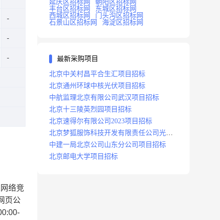
延庆区招标网
朝阳区招标网
丰台区招标网
东城区招标网
西城区招标网
门头沟区招标网
石景山区招标网
海淀区招标网
最新采购项目
北京中关村昌平合生汇项目招标
北京通州环球中核光伏项目招标
中航监理北京有限公司武汉项目招标
北京十三陵英烈园项目招标
北京速得尔有限公司2023项目招标
北京梦狐服饰科技开发有限责任公司光绿
能项目招标公告
中建一局北京公司山东分公司项目招标
北京邮电大学项目招标
以网络竞
网页公
:00-