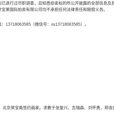
的已进行过尽职调查，且知悉拍卖标的所公开披露的全部信息及
世宝莱国际拍卖有限公司均不承担任何法律责任和赔偿义务。
。
8063585（微信号：ss13718063585）。
员，北京荣宝斋签约画家。求教于张复兴、吉瑞森、刘怀勇，郑连