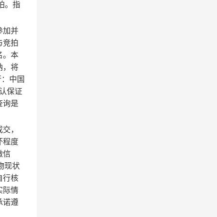
拍。指
参加并
与竞拍
名。本
纳，将
行：中国
认保证
查询是
成交，
坏程度
微信
物现状
自行核
实际情
承诺遵