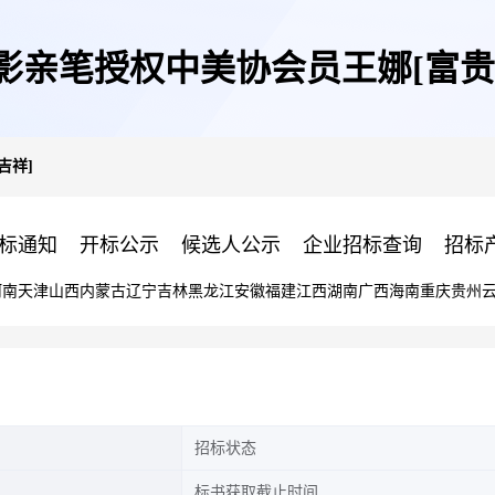
影亲笔授权中美协会员王娜[富贵
吉祥]
标通知
开标公示
候选人公示
企业招标查询
招标
河南
天津
山西
内蒙古
辽宁
吉林
黑龙江
安徽
福建
江西
湖南
广西
海南
重庆
贵州
招标状态
标书获取截止时间