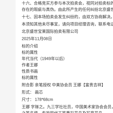
十六、合格竞买方参与本次拍卖会，视同对拍卖标
存在的瑕疵与真伪。由此所产生的任何纠纷北京盛
十七、因本场拍卖会发生纠纷的，由双方协商解决
本须知其他未尽事宜，请向项目经理咨询，联系电话：1371
北京盛世宝莱国际拍卖有限公司
2025年11月08日
标的介绍
标的属性
年代当代（1949年以后）
作者王娜
性质书画
标的属性
附合影 亲笔授权 中美协会员 王娜【富贵吉祥】
形式： 画芯
尺寸： 178*68cm
王娜 字琢之。九三学社社员，中国美术家协会会