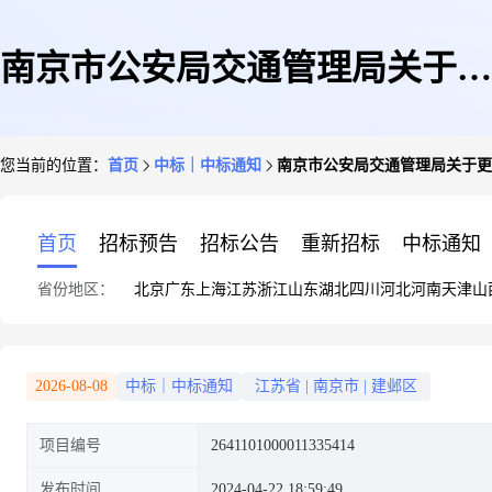
南京市公安局交通管理局关于更
您当前的位置：
首页
中标｜中标通知
南京市公安局交通管理局关于更
衣柜的网上商城采购项目成交公
首页
招标预告
招标公告
重新招标
中标通知
省份地区：
北京
广东
上海
江苏
浙江
山东
湖北
四川
河北
河南
天津
山
告
2026-08-08
中标｜中标通知
江苏省
|
南京市
|
建邺区
项目编号
2641101000011335414
发布时间
2024-04-22 18:59:49