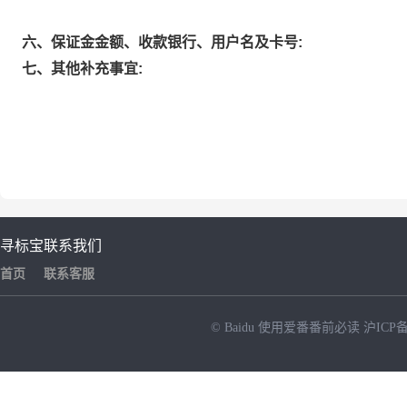
六、保证金金额、收款银行、用户名及卡号:
七、其他补充事宜:
寻标宝
联系我们
首页
联系客服
© Baidu
使用爱番番前必读
沪ICP备
NEW
HOT