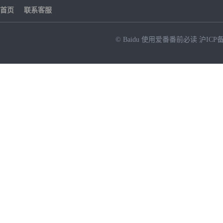
首页
联系客服
© Baidu
使用爱番番前必读
沪ICP备
NEW
HOT
暂时没有搜索结果…