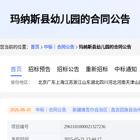
玛纳斯县幼儿园的合同公告
您当前的位置：
首页
中标｜合同公告
玛纳斯县幼儿园的合同公告
首页
招标预告
招标公告
重新招标
中标通知
省份地区：
北京
广东
上海
江苏
浙江
山东
湖北
四川
河北
河南
天津
山
2026-08-10
中标｜合同公告
新疆维吾尔自治区
|
昌吉回族自治
项目编号
2961101000021327236
发布时间
2025-05-21 13:44:17