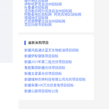
喀什地区招标网
伊犁哈萨克自治州招标网
吐鲁番市招标网
克孜勒苏柯尔克孜自治州招标网
阿勒泰地区招标网
阿克苏地区招标网
塔城地区招标网
巴音郭楞蒙古自治州招标网
克拉玛依市招标网
最新采购项目
新疆鸿昌通达蓝天生物航油项目招标
新疆伊犁钢铁项目招标
新疆2023年第二批光伏项目招标
鲁能集团新疆光伏项目招标
新疆五家渠光伏项目招标
新疆储林农林科技有限公司光伏项目招标
新疆阜康100万光伏发电项目招标
新疆公路项目招标公告