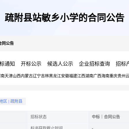
疏附县站敏乡小学的合同公告
合同公告
标通知
开标公示
候选人公示
企业招标查询
招标
河南
天津
山西
内蒙古
辽宁
吉林
黑龙江
安徽
福建
江西
湖南
广西
海南
重庆
贵州
地区
|
疏附县
招标状态
中标｜合同公告
标书获取截止时间