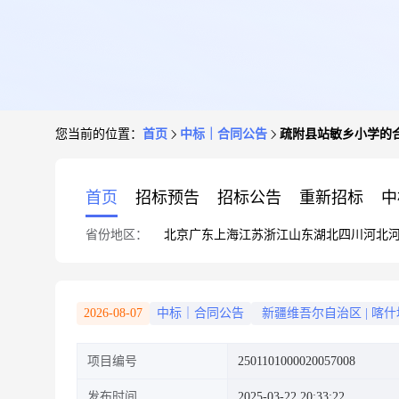
您当前的位置：
首页
中标｜合同公告
疏附县站敏乡小学的
首页
招标预告
招标公告
重新招标
中
省份地区：
北京
广东
上海
江苏
浙江
山东
湖北
四川
河北
2026-08-07
中标｜合同公告
新疆维吾尔自治区
|
喀什
项目编号
2501101000020057008
发布时间
2025-03-22 20:33:22