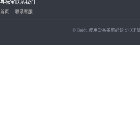
寻标宝
联系我们
首页
联系客服
© Baidu
使用爱番番前必读
沪ICP备
NEW
HOT
暂时没有搜索结果…