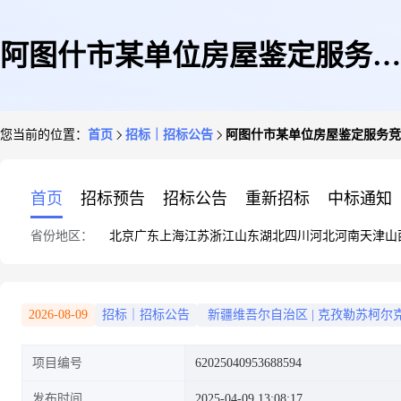
阿图什市某单位房屋鉴定服务竞
您当前的位置：
首页
招标｜招标公告
阿图什市某单位房屋鉴定服务竞
价公告
首页
招标预告
招标公告
重新招标
中标通知
省份地区：
北京
广东
上海
江苏
浙江
山东
湖北
四川
河北
河南
天津
山
2026-08-09
招标｜招标公告
新疆维吾尔自治区
|
克孜勒苏柯尔
项目编号
62025040953688594
发布时间
2025-04-09 13:08:17