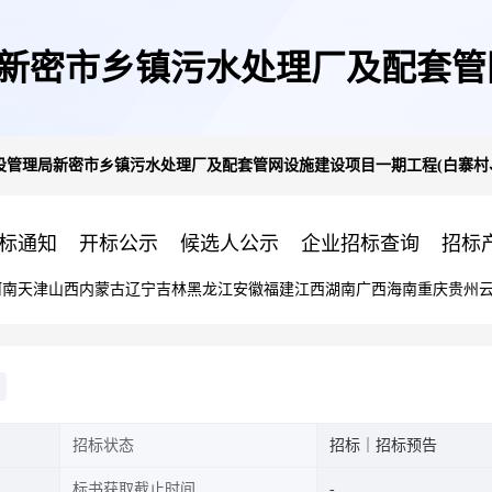
新密市乡镇污水处理厂及配套管
设管理局新密市乡镇污水处理厂及配套管网设施建设项目一期工程(白寨村
沟村、韦沟村)施工和监理单位项
标通知
开标公示
候选人公示
企业招标查询
招标
河南
天津
山西
内蒙古
辽宁
吉林
黑龙江
安徽
福建
江西
湖南
广西
海南
重庆
贵州
招标状态
招标｜招标预告
标书获取截止时间