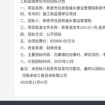
工和监理单位项目招标计划
一、项目名称：新密市住房和城乡建设管理局新密
村、韦沟村）施工和监理单位项目
二、招标人：新密市住房和城乡建设管理局
三、
项目批准文件名称：新密发改专
[2023]71号
,
投
四、招标方式：公开招标
五、合同估算价：约
5800.00
万元
六、资金来源：财政资金
七、主要招标内容：白寨镇的白寨村、牌坊沟村、
八、计划招标时间：
2025
年
1
月
1
备注：本招标计划发布信息均为暂定，最终以招标
河南卓尚工程咨询有限公司
2025
年
1
月
日
1
07