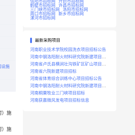
信阳市招标网
开封市招标网
鹤壁市招标网
许昌市招标网
三门峡市招标网
洛阳市招标网
周口市招标网
新乡市招标网
漯河市招标网
最新采购项目
河南职业技术学院校园洗衣项目招标公告
河南中钢洛阳耐火材料研究院新建项目招
标
河南省卢氏县横涧壮沟铁矿区矿山项目招
网设施
标公告
河南省六院新建项目招标
河南省体育综合训练中心项目招标公告
河南中钢洛阳耐火材料研究院新建项目招
标
河南桐粟牧业三门峡项目招标
河南获嘉微风发电项目招标信息
村）施
村）施