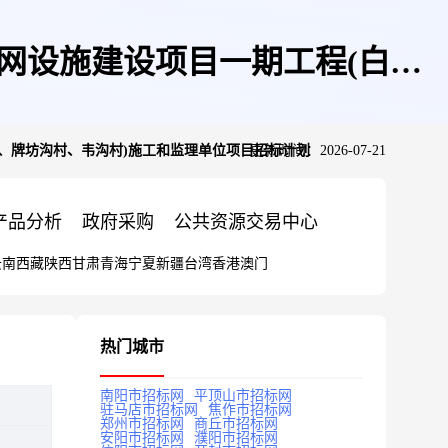
网设施建设项目一期工程(白寨
、牌坊沟村、韦沟村)施工和监理单位项目招标计划
更新时间：2026-07-21
目招标计划
产品分析
政府采购
公共资源交易中心
云南
西藏
陕西
甘肃
青海
宁夏
新疆
台湾
香港
澳门
热门城市
南阳市招标网
平顶山市招标网
驻马店市招标网
焦作市招标网
郑州市招标网
商丘市招标网
安阳市招标网
濮阳市招标网