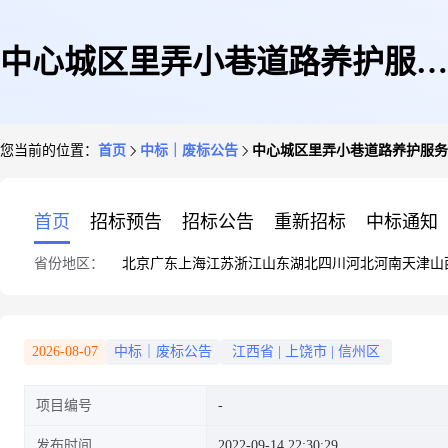
中心城区里弄小巷道路养护服务
您当前的位置：
首页
中标｜废标公告
中心城区里弄小巷道路养护服务
项目沥青冷补料采购征询流标公
首页
招标预告
招标公告
重新招标
中标通知
省份地区：
北京
广东
上海
江苏
浙江
山东
湖北
四川
河北
河南
天津
山
告
2026-08-07
中标｜废标公告
江西省
|
上饶市
|
信州区
项目编号
发布时间
2022-09-14 22:30:29