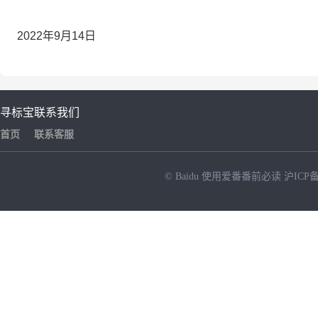
2022年9月14日
寻标宝
联系我们
首页
联系客服
© Baidu
使用爱番番前必读
沪ICP备
NEW
HOT