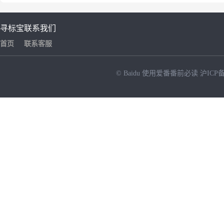
寻标宝
联系我们
首页
联系客服
© Baidu
使用爱番番前必读
沪ICP备
NEW
HOT
暂时没有搜索结果…