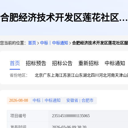
合肥经济技术开发区莲花社区服
您当前的位置：
首页
中标｜中标通知
合肥经济技术开发区莲花社区服务
务中心(主管预算单位)关于海绵
首页
招标预告
招标公告
重新招标
中标通知
省份地区：
北京
广东
上海
江苏
浙江
山东
湖北
四川
河北
河南
天津
山
垫/布料/面料/手工diy的网上超
2026-08-08
中标｜中标通知
安徽省
|
合肥市
项目编号
2351451000001135065
市采购项目成交公告
发布时间
2026-03-06 09:38:20