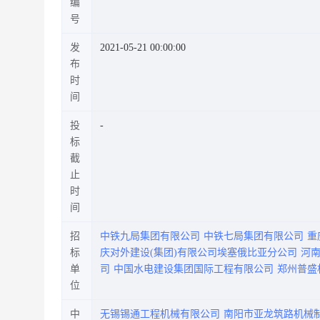
编
号
发
2021-05-21 00:00:00
布
时
间
投
标
截
止
时
间
招
中铁九局集团有限公司
中铁七局集团有限公司
重
标
庆对外建设(集团)有限公司埃塞俄比亚分公司
河
单
司
中国水电建设集团国际工程有限公司
郑州普盛
位
中
无锡锡通工程机械有限公司
南阳市亚龙筑路机械