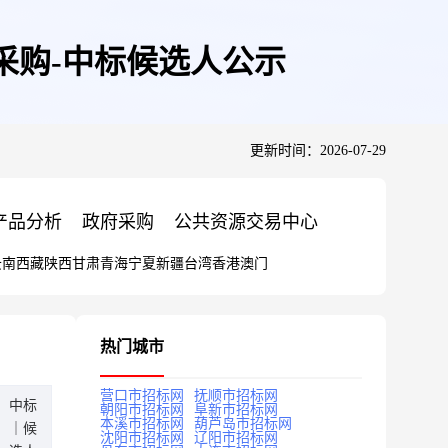
采购-中标候选人公示
更新时间：2026-07-29
产品分析
政府采购
公共资源交易中心
云南
西藏
陕西
甘肃
青海
宁夏
新疆
台湾
香港
澳门
热门城市
营口市招标网
抚顺市招标网
中标
朝阳市招标网
阜新市招标网
本溪市招标网
葫芦岛市招标网
｜候
沈阳市招标网
辽阳市招标网