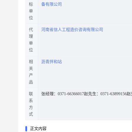
标
备有限公司
单
位
代
河南省信人工程造价咨询有限公司
理
单
位
相
沥青拌和站
关
产
品
联
张经理：0371-66366017
赵先生：0371-63899156
赵先
系
方
式
正文内容