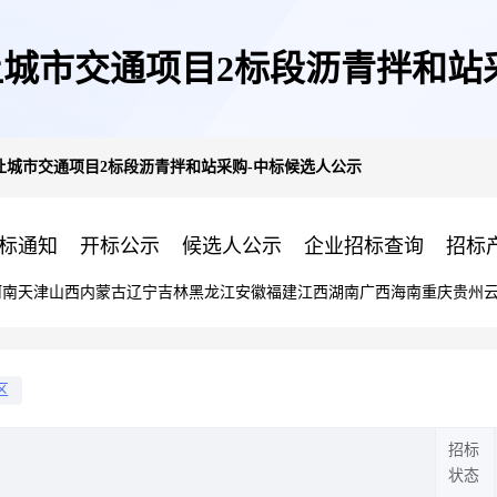
城市交通项目2标段沥青拌和站
让城市交通项目2标段沥青拌和站采购-中标候选人公示
标通知
开标公示
候选人公示
企业招标查询
招标
河南
天津
山西
内蒙古
辽宁
吉林
黑龙江
安徽
福建
江西
湖南
广西
海南
重庆
贵州
区
招标
状态