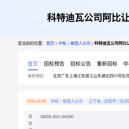
科特迪瓦公司阿比让
您当前的位置：
首页
中标｜候选人公示
科特迪瓦公司阿比
首页
招标预告
招标公告
重新招标
中
省份地区：
北京
广东
上海
江苏
浙江
山东
湖北
四川
河北
2026-08-08
中标｜候选人公示
辽宁省
|
沈阳市
|
沈河
项
XRZB-2021-041901
目