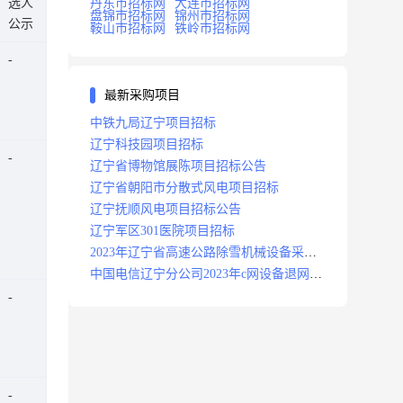
选人
丹东市招标网
大连市招标网
盘锦市招标网
锦州市招标网
公示
鞍山市招标网
铁岭市招标网
最新采购项目
中铁九局辽宁项目招标
辽宁科技园项目招标
辽宁省博物馆展陈项目招标公告
辽宁省朝阳市分散式风电项目招标
辽宁抚顺风电项目招标公告
辽宁军区301医院项目招标
2023年辽宁省高速公路除雪机械设备采购
项目招标招标公告
中国电信辽宁分公司2023年c网设备退网拆
除施工服务采购项目招标公告