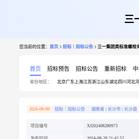
三
您当前的位置：
首页
招标｜招标公告
三一集团类标准螺栓
首页
招标预告
招标公告
重新招标
中
省份地区：
北京
广东
上海
江苏
浙江
山东
湖北
四川
河北
2026-08-09
招标｜招标公告
湖南省
|
长沙市
|
长沙县
项目编号
XJ202408280973
发布时间
2024-08-28 21:42:52