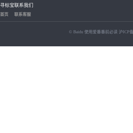
寻标宝
联系我们
首页
联系客服
© Baidu
使用爱番番前必读
沪ICP备
NEW
HOT
暂时没有搜索结果…