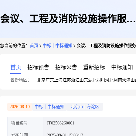
会议、工程及消防设施操作服务
您当前的位置：
首页
中标｜中标通知
会议、工程及消防设施操作服务
外包服务预成交公示
首页
招标预告
招标公告
重新招标
中标通知
省份地区：
北京
广东
上海
江苏
浙江
山东
湖北
四川
河北
河南
天津
山
2026-08-10
中标｜中标通知
北京市
|
海淀区
项目编号
JT02508260001
发布时间
2025-09-01 15:03:12