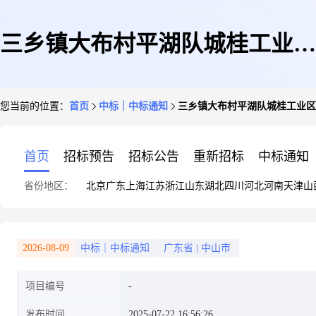
三乡镇大布村平湖队城桂工业区
您当前的位置：
首页
中标｜中标通知
三乡镇大布村平湖队城桂工业区
太平路3号厂房天面成交公告
首页
招标预告
招标公告
重新招标
中标通知
省份地区：
北京
广东
上海
江苏
浙江
山东
湖北
四川
河北
河南
天津
山
2026-08-09
中标｜中标通知
广东省
|
中山市
项目编号
发布时间
2025-07-22 16:56:26