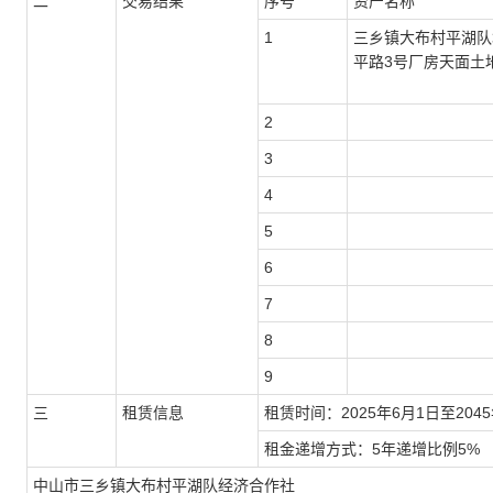
二
交易结果
序号
资产名称
1
三乡镇大布村平湖队
平路3号厂房天面土
2
3
4
5
6
7
8
9
三
租赁信息
租赁时间：2025年6月1日至204
租金递增方式：5年递增比例5%
中山市三乡镇大布村平湖队经济合作社