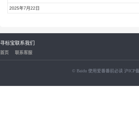
2025年7月22日
寻标宝
联系我们
首页
联系客服
© Baidu
使用爱番番前必读
沪ICP备
NEW
HOT