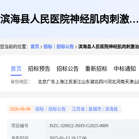
滨海县人民医院神经肌肉刺激治
您当前的位置：
首页
招标｜招标公告
滨海县人民医院神经肌肉刺激治
疗仪等设备采购项目采购公告
首页
招标预告
招标公告
重新招标
中标通知
省份地区：
北京
广东
上海
江苏
浙江
山东
湖北
四川
河北
河南
天津
山
2026-08-08
招标｜招标公告
江苏省
|
盐城市
|
滨海县
项目编号
JSZC-320922-JSHY-G2025-0009
发布时间
2025-01-13 19:17:06