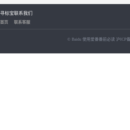
寻标宝
联系我们
首页
联系客服
© Baidu
使用爱番番前必读
沪ICP备
NEW
HOT
暂时没有搜索结果…