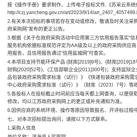
按《操作手册》要求制作、上传电子投标文件,《苏采云系统
http://czj.yancheng.gov.cn/art/2023/9/14/art_2407_4057499
2.有关本次招标的事项若存在变动或修改，敬请及时关注采购代
府采购网”发布的更正公告。
3.根据《关于在政府采购活动中应用第三方信用报告落实“信易
服务机构依据标准规范评定为AA级及以上的政府采购供应
用报告，且信用报告通过“信用盐城网”可查实。
4.本项目支持节能环保产品 (财库[2019]9号)、(财库[2019]18
财购[2020]52号)、(工信部联企业[2011]300号)；支持监狱企
品包装政府采购需求标准（试行）》《快递包装政府采购需求标
中心政府采购需求标准（试行）》（财库〔2023〕7号）等
5.
各投标人在投标截止时间前应当每天都上网查询，以便获
修改，均以江苏政府采购网上的更正或补充通知为准。
6.
因供应商的系统环境、操作等原因导致报名、开评标过程
七、对本次招标提出询问，请按以下方式联系。
1.采购人信息
单位名称：滨海县人民医院