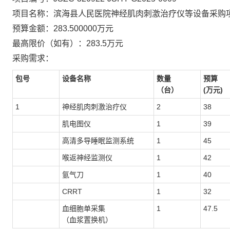
项目名称：
滨海县人民医院神经肌肉刺激治疗仪等设备采购
预算金额：
283.500000万元
最高限价（如有）：
283.5万元
采购需求：
包号
设备名称
数量
预算
（台）
(万元)
1
神经肌肉刺激治疗仪
2
38
肌电图仪
1
39
高清多导睡眠监测系统
1
45
喉返神经监测仪
1
42
氩气刀
1
40
CRRT
1
32
血细胞单采集
1
47.5
（血浆置换机）