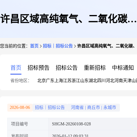
许昌区域高纯氧气、二氧化碳、
您当前的位置：
首页
招标｜招标公告
许昌区域高纯氧气、二氧化碳、
瓦斯标准气样等(年度协议)采购
首页
招标预告
招标公告
重新招标
中标通知
省份地区：
北京
广东
上海
江苏
浙江
山东
湖北
四川
河北
河南
天津
山
公告
2026-08-06
招标｜招标公告
河南省
|
商丘市
|
永城市
项目编号
SHGM-20260108-028
发布时间
2026-01-12 09:03:31