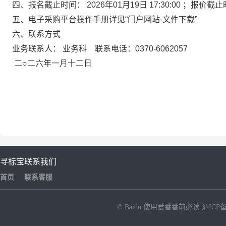
四、报名截止时间：
2026年01月19日 17:30:00
；报价截止
五、电子采购平台操作手册详见“门户网站-文件下载”
六、联系方式
业务联系人： 业务科 联系电话：0370-6062057
二○二六年一月十二日
寻标宝
联系我们
首页
联系客服
© Baidu
使用爱番番前必读
沪ICP备