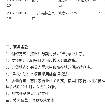
29070800100
氮气
纯度≥99.995% 压力≥11M
40
10
pa
29070900100
一氧化碳标准气
浓度500PPM
40
16
样
二、
商务条款
1、付款方式：挂账后分期付款，银行承兑汇票。
2、
交货期：合同签订之日起
按照订单送货
。
3、交货地点：买受人需求单位所在地的供应站仓库。
4、评标方法：本项目采用综合评议法。
5、质量保证：有国家行业相关规定，按照国家行业相关标准
试合格后12个月，以先到为准。
6、其它条款详见采购文件。
三、技术条款：详见技术要求