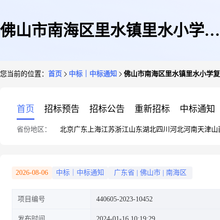
佛山市南海区里水镇里水小学复
您当前的位置：
首页
中标｜中标通知
佛山市南海区里水镇里水小学复
印纸直接订购成交公告
首页
招标预告
招标公告
重新招标
中标通知
省份地区：
北京
广东
上海
江苏
浙江
山东
湖北
四川
河北
河南
天津
山
2026-08-06
中标｜中标通知
广东省
|
佛山市
|
南海区
项目编号
440605-2023-10452
发布时间
2024-01-16 10:19:29