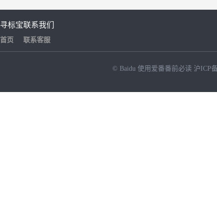
寻标宝
联系我们
首页
联系客服
© Baidu
使用爱番番前必读
沪ICP备
NEW
HOT
暂时没有搜索结果…