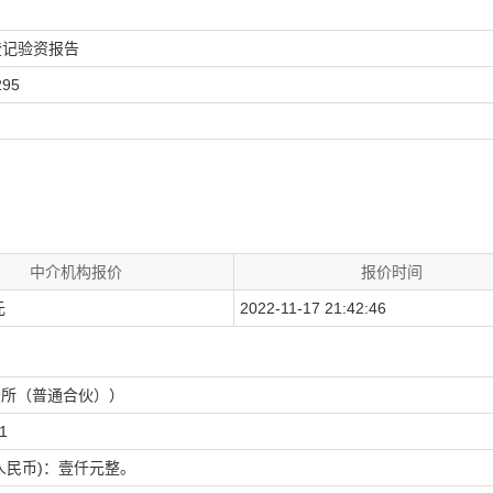
登记验资报告
295
中介机构报价
报价时间
元
2022-11-17 21:42:46
务所（普通合伙））
11
写(人民币)：壹仟元整。