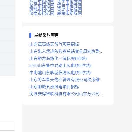
东营市招标网
德州市招标网
临沂市招标网
烟台市招标网
聊城市招标网
青岛市招标网
济南市招标网
威海市招标网
最新采购项目
山东章高线天然气项目招标
山东出入境边防检查总站零星周转房整修
项目招标中标
山东裕龙岛炼化一体化项目招标
2023山东集中式路上风电项目招标
中电建山东聊城临清风电项目招标
山东将军春天物业管理有限公司秩序维护
服务项目招标公告
山东聊城五洲风电项目招标
芜湖安得智联科技有限公司山东分公司济
南地区快递项目招标公告