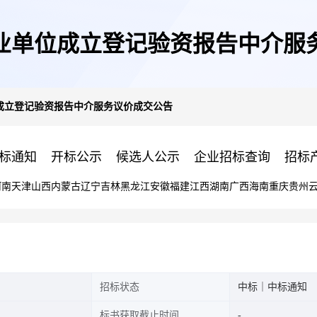
业单位成立登记验资报告中介服
成立登记验资报告中介服务议价成交公告
标通知
开标公示
候选人公示
企业招标查询
招标
河南
天津
山西
内蒙古
辽宁
吉林
黑龙江
安徽
福建
江西
湖南
广西
海南
重庆
贵州
招标状态
中标｜中标通知
标书获取截止时间