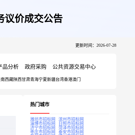
务议价成交公告
更新时间：2026-07-28
产品分析
政府采购
公共资源交易中心
云南
西藏
陕西
甘肃
青海
宁夏
新疆
台湾
香港
澳门
热门城市
潍坊市招标网
滨州市招标网
淄博市招标网
日照市招标网
济宁市招标网
菏泽市招标网
枣庄市招标网
泰安市招标网