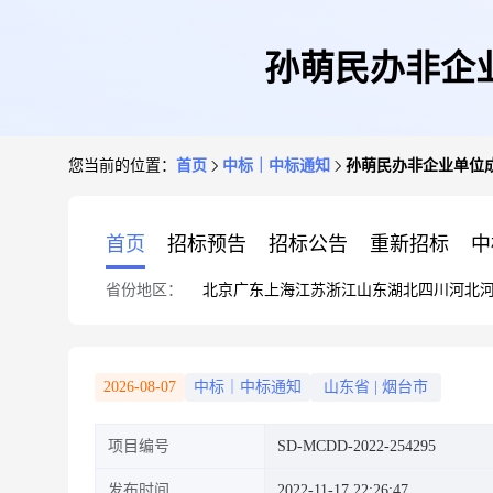
孙萌民办非企
您当前的位置：
首页
中标｜中标通知
孙萌民办非企业单位
首页
招标预告
招标公告
重新招标
中
省份地区：
北京
广东
上海
江苏
浙江
山东
湖北
四川
河北
2026-08-07
中标｜中标通知
山东省
|
烟台市
项目编号
SD-MCDD-2022-254295
发布时间
2022-11-17 22:26:47