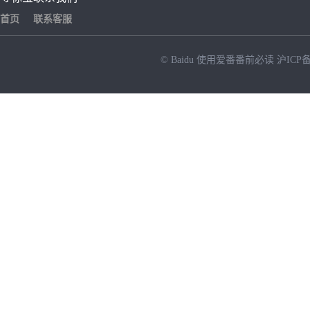
首页
联系客服
© Baidu
使用爱番番前必读
沪ICP备
NEW
HOT
暂时没有搜索结果…