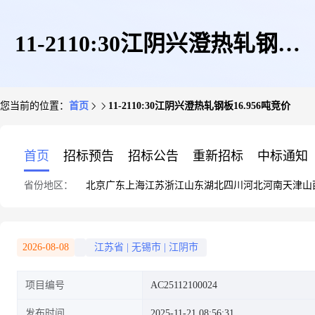
11-2110:30江阴兴澄热轧钢板
您当前的位置：
首页
11-2110:30江阴兴澄热轧钢板16.956吨竞价
16.956吨竞价
首页
招标预告
招标公告
重新招标
中标通知
省份地区：
北京
广东
上海
江苏
浙江
山东
湖北
四川
河北
河南
天津
山
2026-08-08
江苏省
|
无锡市
|
江阴市
项目编号
AC25112100024
发布时间
2025-11-21 08:56:31