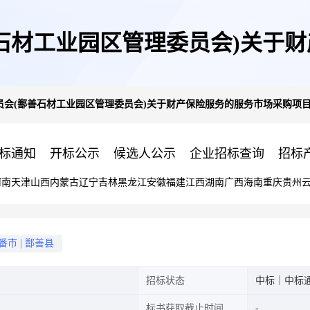
石材工业园区管理委员会)关于
员会(鄯善石材工业园区管理委员会)关于财产保险服务的服务市场采购项
成交公告
标通知
开标公示
候选人公示
企业招标查询
招标
河南
天津
山西
内蒙古
辽宁
吉林
黑龙江
安徽
福建
江西
湖南
广西
海南
重庆
贵州
番市
|
鄯善县
招标状态
中标｜中标
标书获取截止时间