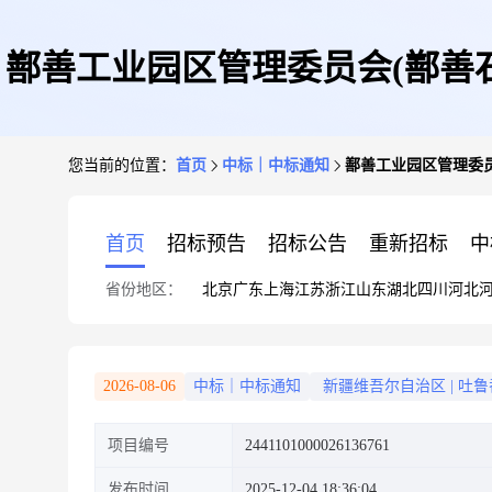
鄯善工业园区管理委员会(鄯善
您当前的位置：
首页
中标｜中标通知
鄯善工业园区管理委
首页
招标预告
招标公告
重新招标
中
省份地区：
北京
广东
上海
江苏
浙江
山东
湖北
四川
河北
2026-08-06
中标｜中标通知
新疆维吾尔自治区
|
吐鲁
项目编号
2441101000026136761
发布时间
2025-12-04 18:36:04