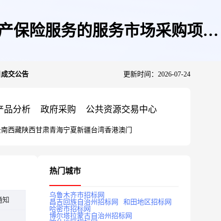
财产保险服务的服务市场采购项目
目成交公告
更新时间：2026-07-24
产品分析
政府采购
公共资源交易中心
云南
西藏
陕西
甘肃
青海
宁夏
新疆
台湾
香港
澳门
热门城市
乌鲁木齐市招标网
通知
昌吉回族自治州招标网
和田地区招标网
哈密市招标网
博尔塔拉蒙古自治州招标网