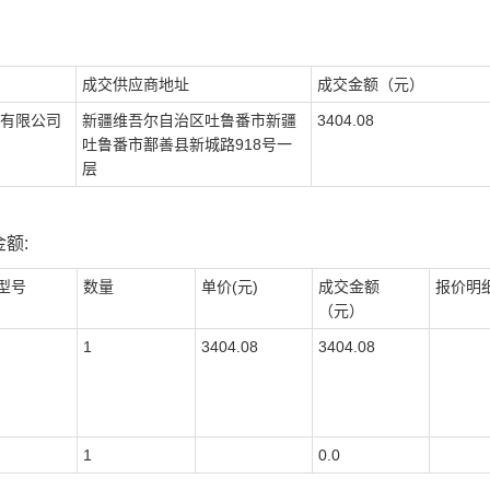
成交供应商地址
成交金额（元）
有限公司
新疆维吾尔自治区吐鲁番市新疆
3404.08
吐鲁番市鄯善县新城路918号一
层
额:
型号
数量
单价(元)
成交金额
报价明
（元）
1
3404.08
3404.08
1
0.0