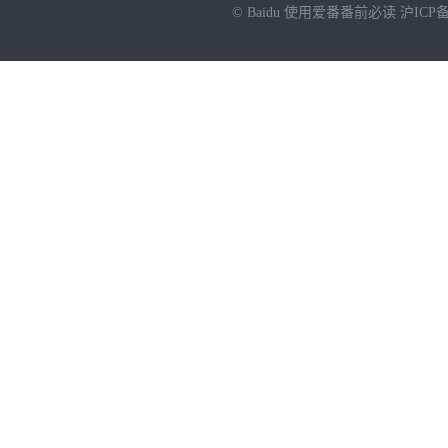
© Baidu
使用爱番番前必读
沪ICP备
NEW
HOT
暂时没有搜索结果…