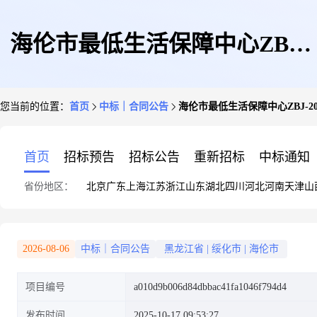
海伦市最低生活保障中心ZBJ-
您当前的位置：
首页
中标｜合同公告
海伦市最低生活保障中心ZBJ-2025
20251014005437-0710政府采购
首页
招标预告
招标公告
重新招标
中标通知
省份地区：
北京
广东
上海
江苏
浙江
山东
湖北
四川
河北
河南
天津
山
合同公告
2026-08-06
中标｜合同公告
黑龙江省
|
绥化市
|
海伦市
项目编号
a010d9b006d84dbbac41fa1046f794d4
发布时间
2025-10-17 09:53:27