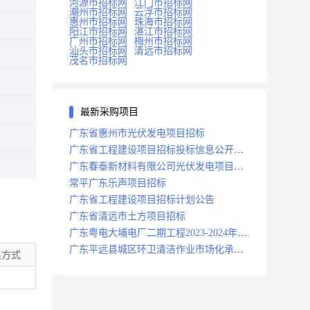
河源市招标网
江门市招标网
潮州市招标网
云浮市招标网
惠州市招标网
珠海市招标网
阳江市招标网
湛江市招标网
广州市招标网
梅州市招标网
汕头市招标网
清远市招标网
茂名市招标网
最新采购项目
广东省惠州市光伏发电项目招标
广东省工程建设项目招标投标信息公开目
录
广东春泰新材料有限公司光伏发电项目招
标
常平广东乐声项目招标
广东省工程建设项目招标计划公告
广东省清远市土方项目招标
广东粤电大埔电厂二期工程2023-2024年度
安保服务项目招标公告
广东平远县城区环卫清洁作业市场化承包
系方式
项目招标中标候选人公示