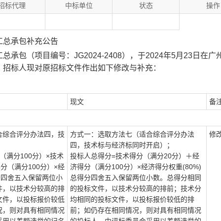
招标代理
中标单位
状态
操作
工总承包补充公告
工总承包（项目编号：
JG202
4-2408
），于
202
4
年
5
月
23
日在广
。招标人现对原招标文件作出如下修改与补充：
现文
备
合综合评分办法四，技
方式一：选取方法七（适合综合评分办法
修
；
四，技术标与经济标同时开启）；
（满分100分）×技术
投标人总得分
=
技术得分（满分
20分）
＋经
得分（满分100分）×经
济得分（满分
100分）×经济得分权重(80%)
得分四舍五入保留两位小
总得分四舍五入保留两位小数。总得分相同
件，以技术分较高的排
的投标文件，以技术分较高的排前；技术分
文件，以投标报价较低
均相同的投标文件，以投标报价较低的排
况，则对具有相同情况
前；如仍存在相同情况，则对具有相同情况