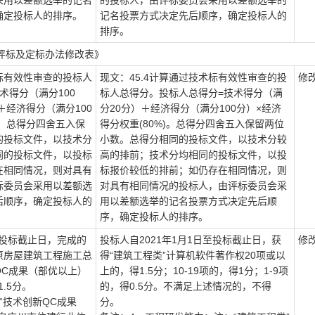
采用以差额选举的记名
的投标人，由评标委员会采用以差额选举的
确定投标人的排序。
记名投票方式决定先后顺序，确定投标人的
排序。
评标及定标办法修改表
》
术标有效性审查的投标人
现文：
45.4计算通过技术标有效性审查的投
修
术得分（满分100
标人总得分。投标人总得分=
技术得分（满
)＋经济得分（满分100
分
20
分）
＋经济得分（满分
100分）×经济
)。总得分四舍五入保
得分权重(80%)。总得分四舍五入保留两位
的投标文件，以技术分
小数。总得分相同的投标文件，以技术分较
同的投标文件，以投标
高的排前；技术分均相同的投标文件，以投
在相同情况，则对具有
标报价较低的排前；如仍存在相同情况，则
标委员会采用以差额选
对具有相同情况的投标人，由评标委员会采
后顺序，确定投标人的
用以差额选举的记名投票方式决定先后顺
序，确定投标人的排序。
日至投标截止日，完成的
投标人自
2021年1月1日至投标截止日，获
修
原房屋建筑工程施工总
得“建筑工程类”计算机软件著作权20项或以
QC成果（部优以上）
上的，得1.5分；10-19项的，得1分；1-9项
.5分。
的，得0.5分。不满足上述情况的，不得
“技术创新QC成果
分。