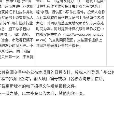
自广州市住建行业信
备注：
4、工程研发能力：注：“建筑工程类”
供广州市住建行业信用
计算机软件著作权指证书名称含有“建筑工
及获奖证书扫描件并加
程”字眼。提供证书原件扫描件，投标人名称
获奖证书上须有投标人
以计算机软件著作权以证书上所列单位名称
计算“广州市住建行业
为准，时间以加盖国家版权局登记专用章处
信息—施工总承包内
时间为准。同时提供计算机软件著作权在中
房建项目，如：路桥、
国版权保护中心（http://www.ccopyright.co
、冶金、市政等获奖不
m.cn/）的查询网页截图，未按要求提供上
书的发证时间为准。不
述资料或无该证书的不得分。
新QC成果。同一项目
高只计算一次，不重复
公共资源交易中心公布本项目的日程安排，投标人可登录广州公
设工程”的“项目查询”，输入项目编号或项目名称查询最新信息。
下载更新版本的电子招标文件编制投标文件。
不一致之处，以本补充公告为准，其他内容不变。