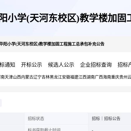
]天河区华阳小学(天河东校区)教学楼
8]天河区华阳小学(天河东校区)教学楼加固工程施工总承包补充公告
标通知
开标公示
候选人公示
企业招标查询
招标
河南
天津
山西
内蒙古
辽宁
吉林
黑龙江
安徽
福建
江西
湖南
广西
海南
重庆
贵州
招标状态
招标｜招标公告
标书获取截止时间