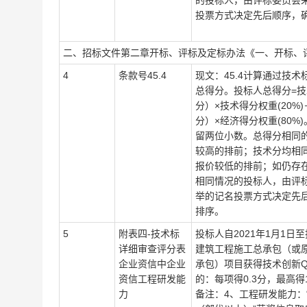
的投标人，由评标委员会
投票方式决定先后顺序，
二、招标文件
第二章开标、评标及定标办法
《
一、开标、
4
条款号
45.4
现文：
45.4计算通过技
总得分。投标人总得分=技
分）×技术得分权重(20%
分）×经济得分权重(80%
留两位小数。总得分相同
较高的排前；技术分均相
报价较低的排前；如仍存
相同情况的投标人，由评
举的记名投票方式决定先
排序。
5
附表四
-技术标
投标人自
2021年1月1
详细审查评分表
建筑工程施工总承包（或
企业资信中企业
承包）项目获得技术创新
资信工程研发能
的：每项得0.3分，最高得1
力
备注：
4、工程研发能力：