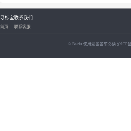
寻标宝
联系我们
首页
联系客服
© Baidu
使用爱番番前必读
沪ICP备
NEW
HOT
暂时没有搜索结果…