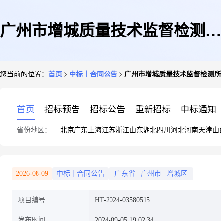
广州市增城质量技术监督检测所
您当前的位置：
首页
中标｜合同公告
广州市增城质量技术监督检测所
广州市增城质量技术监督检测所
首页
招标预告
招标公告
重新招标
中标通知
省份地区：
北京
广东
上海
江苏
浙江
山东
湖北
四川
河北
河南
天津
山
印刷服务定点服务定点议价采购
2026-08-09
中标｜合同公告
广东省
|
广州市
|
增城区
项目编号
HT-2024-03580515
合同的合同公告
发布时间
2024-09-05 19:02:34