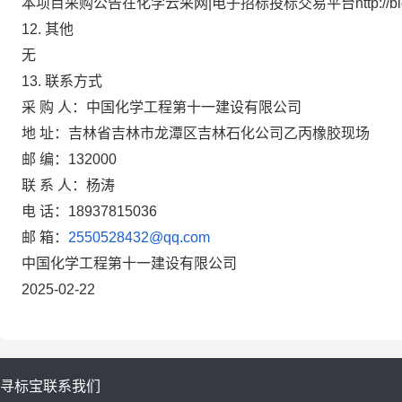
本项目采购公告在化学云采网|电子招标投标交易平台
http://
1
2
. 其他
无
1
3
.
联系方式
采 购 人：
中国化学工程第十一建设有限公司
地 址：
吉林省吉林市龙潭区吉林石化公司乙丙橡胶现场
邮 编：132000
联 系 人：杨涛
电 话：18937815036
邮 箱：
2550528432@qq.com
中国化学工程第十一建设有限公司
2025-02-22
寻标宝
联系我们