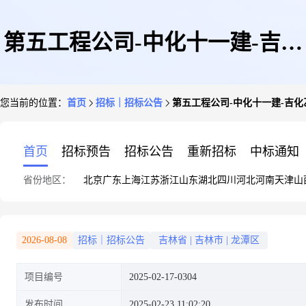
第五工程公司-中化十一建-吉化
您当前的位置：
首页
招标｜招标公告
第五工程公司-中化十一建-吉化乙
乙丙橡胶项目-型材、板材25.02-
首页
招标预告
招标公告
重新招标
中标通知
省份地区：
北京
广东
上海
江苏
浙江
山东
湖北
四川
河北
河南
天津
山
询比价项目公告
2026-08-08
招标｜招标公告
吉林省
|
吉林市
|
龙潭区
项目编号
2025-02-17-0304
发布时间
2025-02-23 11:02:20