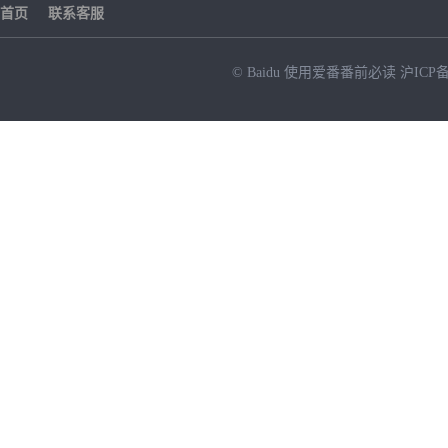
首页
联系客服
© Baidu
使用爱番番前必读
沪ICP备
NEW
HOT
暂时没有搜索结果…