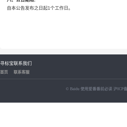
自本公告发布之日起1个工作日。
寻标宝
联系我们
首页
联系客服
© Baidu
使用爱番番前必读
沪ICP备
NEW
HOT