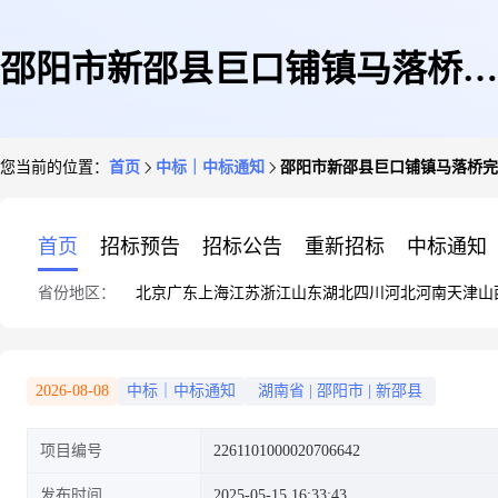
邵阳市新邵县巨口铺镇马落桥完
您当前的位置：
首页
中标｜中标通知
邵阳市新邵县巨口铺镇马落桥完
全小学关于弱电设备维保服务的
首页
招标预告
招标公告
重新招标
中标通知
省份地区：
北京
广东
上海
江苏
浙江
山东
湖北
四川
河北
河南
天津
山
网上超市采购项目成交公告
2026-08-08
中标｜中标通知
湖南省
|
邵阳市
|
新邵县
项目编号
2261101000020706642
发布时间
2025-05-15 16:33:43