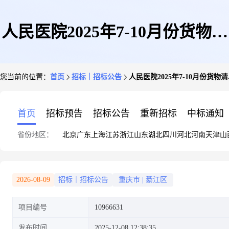
人民医院2025年7-10月份货物清
您当前的位置：
首页
招标｜招标公告
人民医院2025年7-10月份货物
单
首页
招标预告
招标公告
重新招标
中标通知
省份地区：
北京
广东
上海
江苏
浙江
山东
湖北
四川
河北
河南
天津
山
2026-08-09
招标｜招标公告
重庆市
|
綦江区
项目编号
10966631
发布时间
2025-12-08 12:38:35