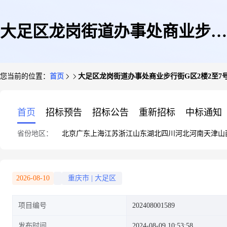
大足区龙岗街道办事处商业步行
您当前的位置：
首页
大足区龙岗街道办事处商业步行街G区2楼2至7
街G区2楼2至7号商业用房整体
首页
招标预告
招标公告
重新招标
中标通知
省份地区：
北京
广东
上海
江苏
浙江
山东
湖北
四川
河北
河南
天津
山
招租
2026-08-10
重庆市
|
大足区
项目编号
202408001589
发布时间
2024-08-09 10:53:58