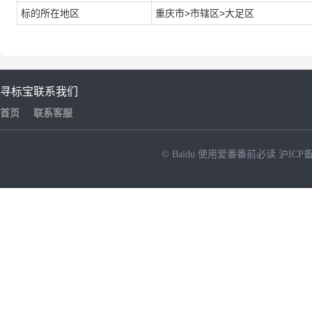
标的所在地区
重庆市>市辖区>大足区
寻标宝
联系我们
首页
联系客服
© Baidu
使用爱番番前必读
沪ICP备
NEW
HOT