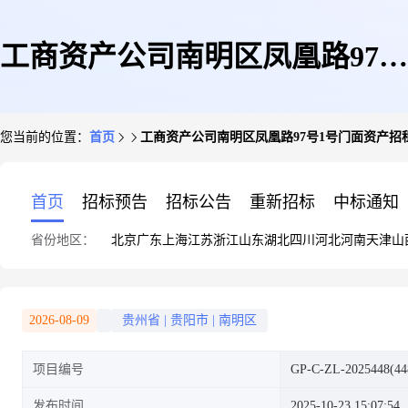
工商资产公司南明区凤凰路97号
您当前的位置：
首页
工商资产公司南明区凤凰路97号1号门面资产招
1号门面资产招租
首页
招标预告
招标公告
重新招标
中标通知
省份地区：
北京
广东
上海
江苏
浙江
山东
湖北
四川
河北
河南
天津
山
2026-08-09
贵州省
|
贵阳市
|
南明区
项目编号
GP-C-ZL-2025448(44
发布时间
2025-10-23 15:07:54