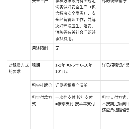
安全生产
承租方按政府有关规定
标的装修需符
切实做好安全生产（包
含解决安全隐患）、安
全经营管理工作，并解
决好环境卫生、治安、
消防等有关社会问题并
承担费用。
用途限制
无
对租赁方式
租期
1-2年 ■3-5年 6-10年
详见招租资产
的要求
10年以上
租金挂牌价
详见招租资产清单
租金付款方
一次性支付 按年支付
租金支付方式
式
■按季支付 按半年支付
不按期足额向
还应承担赔偿