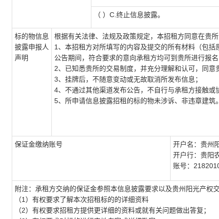
（ ）C.终止信息披露。
标的物信息
根据有关法律、法规及政策规定，本招租方同意在贵所
披露申报人
1、本招租方对所填写的内容及提交的所有材料（包括
声明
公告期间，符合要求的意向承租方均可到贵所进行报名
2、已知悉贵所的交易制度，并充分理解和认可，同意
3、挂牌后，不随意变动或无故取消所发布信息；
4、不通过其他渠道发布公告，不自行与承租方接触或
5、所申请信息披露招租的标的物未涉诉、非违章建筑
保证金缴纳账号
开户名：贵州
开户行：贵阳
账号：2182010
附注：承租方交纳的保证金参照本信息披露要求以及贵州阳光产权
（1）有权要求了解本次招租标的的详细资料
（2）有权要求招租方提供更详细的资料或就有关问题做出答复；