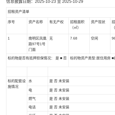
信息披露日期：2025-10-23 至 2025-10-29
招租资产清单
序号
资产名称
有无产权
招租面积
资产现状
（㎡）
（
1
南明区凤凰
无
7.68
空闲
9
路97号1号
门面
标的物是否有抵押担保情况： 是 ■ 否
标的物资产类型:居住用房 ■
标的配套设
水
是 否 未安装
施情况
电
是 否 未安装
燃气
是 否 未安装
电话
是 否 未安装