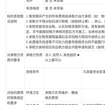
光纤
是 否 未安装
有线电视
是 否 未安装
标的其他情
1.租赁期间产生的所有费用由承租方自行承担（如：
况说明
2.承租方不得对标的进行转租（收取转让费）、转让
3.依照房屋现状出租，以实际租赁面积为准。现有装
定，并书面报招租方审核同意后方可施工；如未经出租
4.承租方在租赁期限届满后及非招租方原因中途终止
5.如遇城市改造等不可抗力因素导致租赁合同不能履
6.承租方装修前应向出租方提出书面申请和提交《装
对承租方资
承租方性质
法人 自然人 其他组织 ■
质的要求
以上都可以
资格条件
凡具备完全民
对标的使用
环境卫生
承租方负责维护、缴纳
的特殊规定
相关费用
和要求