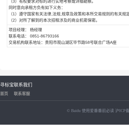
（3）有权要求对标的进行实地考察或详细勘察。
同时意向承租方负有如下义务：
（1）遵守国家有关法律,法规,规章及政策和本所交易规则的有关规
（2）对所了解到的本次招租涉及的商业机密保密。
项目经理： 杨经理
联系电话： 0851-86793166
交易机构联系地址：贵阳市观山湖区毕节路58号联合广场A座
寻标宝
联系我们
首页
联系客服
© Baidu
使用爱番番前必读
沪ICP备
NEW
HOT