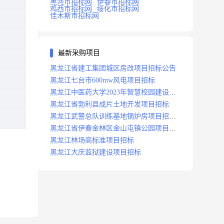
黑河市招标网
伊春市招标网
鸡西市招标网
绥化市招标网
佳木斯市招标网
最新采购项目
黑龙江省建工集团城区房改项目招标公告
黑龙江七台市600mw风电项目招标
黑龙江中医药大学2023年智慧校园建设项
目招标公告
黑龙江省勃利县成片土地开发项目招标
黑龙江武警总队训练基地锅炉房项目招标
公示
黑龙江省伊春金林区金山屯镇公园项目招
标公告
黑龙江林场高标准项目招标
黑龙江大庆监狱建设项目招标