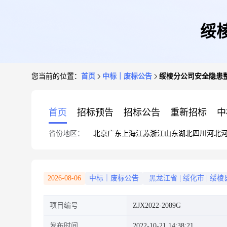
绥
您当前的位置：
首页
中标｜废标公告
绥棱分公司安全隐患
首页
招标预告
招标公告
重新招标
中
省份地区：
北京
广东
上海
江苏
浙江
山东
湖北
四川
河北
2026-08-06
中标｜废标公告
黑龙江省
|
绥化市
|
绥棱
项目编号
ZJX2022-2089G
发布时间
2022-10-21 14:38:21