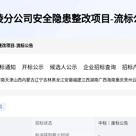
棱分公司安全隐患整改项目-流标
整改项目-流标公告
标通知
开标公示
候选人公示
企业招标查询
招标
河南
天津
山西
内蒙古
辽宁
吉林
黑龙江
安徽
福建
江西
湖南
广西
海南
重庆
贵州
县
招标状态
中标｜废标公告
标书获取截止时间