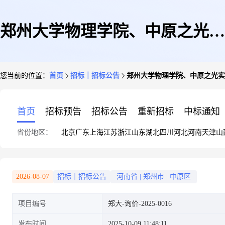
郑州大学物理学院、中原之光实
您当前的位置：
首页
招标｜招标公告
郑州大学物理学院、中原之光实
验室封口成像设备采购项目询价
首页
招标预告
招标公告
重新招标
中标通知
省份地区：
北京
广东
上海
江苏
浙江
山东
湖北
四川
河北
河南
天津
山
公告
2026-08-07
招标｜招标公告
河南省
|
郑州市
|
中原区
项目编号
郑大-询价-2025-0016
发布时间
2025-10-09 11:48:11