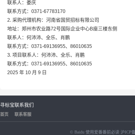
联系人：娄庆
联系方式：0371-67783170
2.
采购代理机构：河南省国贸招标有限公司
地址：郑州市农业路72号国际企业中心B座三楼东侧
联系人：何沛沛、全乐、肖鹏
联系方式：0371-69136955、86010635
3.
项目联系人：何沛沛、全乐、肖鹏
联系方式：0371-69136955、86010635
2025
年
10
月
9
日
寻标宝
联系我们
首页
联系客服
© Baidu
使用爱番番前必读
沪ICP备