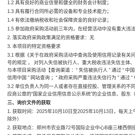
1.2
具有良好的商业信誉和健全的财务会计制度；
1.3
具有履行合同所必需的设备和专业技术能力；
1.4
有依法缴纳税收和社会保障资金的良好记录；
1.5
参加政府采购活动前三年内，在经营活动中没有重大违
2.
落实政府采购政策满足的资格要求：无
3.
本项目的特定资格要求
3.1
根据《关于在政府采购活动中查询及使用信用记录有关
号的规定
，
对列入失信被执行人、重大税收违法失信主体
与本项目采购活动【查询渠道
：“
失信被执行人
”
通过
“
中国
信用中国
”
网站查询
；“
政府采购严重违法失信行为
”
通过
“
3.2
单位负责人为同一人或者存在直接控股、管理关系的不
应商公章的“国家企业信用信息公示系统”的企业信息、股东
三、询价文件的获取
1.
获取时间：2025年10月10日至2025年10月13日，每天上午
除外）
2.
获取地点：郑州市农业路72号国际企业中心B座三楼西侧