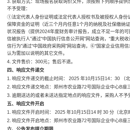
3.
获取方式：现场报名获取询价文件，须按照下列顺序提供
不予受理：
①法定代表人身份证明或法定代表人授权书及被授权人身份
保障资金的证明（近三个月内任意1个月的纳税及社保缴纳
状况报告（提供2024年度财务审计报告，成立不足一年的
信被执行人”通过“中国执行信息公开网”网站查询，“重大税收
信行为”通过“中国政府采购网”网站查询，⑥“国家企业信用
认为需加以说明的其它文件。
4.
文件售价：300元；售后不退。
四、响应文件递交
1.
响应文件递交的截止时间：
2025
年10月15日14：30
（
2.
响应文件递交地点：郑州市农业路72号国际企业中心B座
3.
逾期送达的或者未送达指定地点的响应文件，采购人不予
五、响应文件开启
1.
响应文件开启时间：
2025
年10月15日14
时
30
分（北京
2.
响应文件开启地点：郑州市农业路72号国际企业中心B座
六、公告发布媒介期限