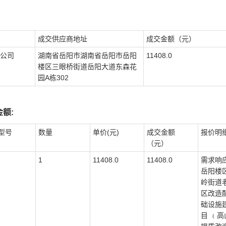
成交供应商地址
成交金额（元）
公司
湖南省岳阳市湖南省岳阳市岳阳
11408.0
楼区三眼桥街道岳阳大道东森花
园A栋302
额:
型号
数量
单价(元)
成交金额
报价明
（元）
1
11408.0
11408.0
需求响应
岳阳楼
岭街道
区改造
础设施
目 ﹙