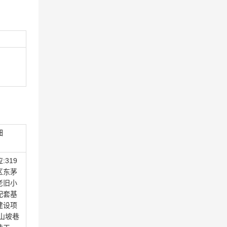
细
:319
区东茅
老旧小
配套基
建设项
高山坡巷