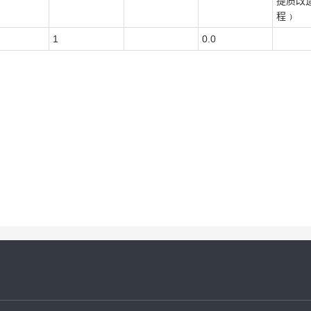
提质改
程﹚
1
0.0