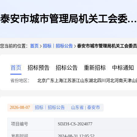
泰安市城市管理局机关工会委员
您当前的位置：
首页
招标｜招标公告
泰安市城市管理局机关工会委员
会2024年在职人员中秋福利采购
首页
招标预告
招标公告
重新招标
中标通知
省份地区：
北京
广东
上海
江苏
浙江
山东
湖北
四川
河北
河南
天津
山
项目竞争性磋商公告
2026-08-07
招标｜招标公告
山东省
|
泰安市
项目编号
SDZH-CS-2024077
发布时间
2024-08-31 12:05:52