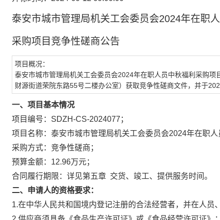
泰安市城市管理局机关工会委员会2024年在职
采购项目
竞争性磋商公告
项目概况：
泰安市城市管理局机关工会委员会2024年在职人员中秋福利采购项
财源街道荣院东路55号
二楼办公室
）获取竞争性磋商文件
，
并于
20
一、项目基本情况
项目编号：
SDZH-CS-2024077；
项目名称：
泰安市城市管理局机关工会委员会2024年在职
采购方式
：
竞争性磋商；
预算金额：
12.96万元
；
合同履行期限
：
详见
第五章 交货、竣工、提供服务时间
。
二、申请人的资格要求：
1.
在中华人民共和国境内登记注册的合法经营者，并在人员
2.
供应商须具备《食品生产许可证》或《食品经营许可证》