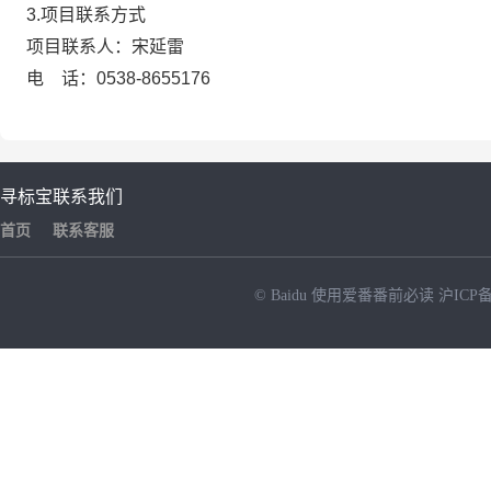
3.项目联系方式
项目联系人：
宋延雷
电 话：0538-8655176
寻标宝
联系我们
首页
联系客服
© Baidu
使用爱番番前必读
沪ICP备
NEW
HOT