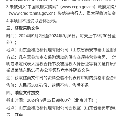
3.
未被列入“中国政府采购网”（www.ccgp.gov.cn）政
（www.creditchina.gov.cn）失信被执行人、重大税收
4.
本项目不接受联合体投标
。
三、获取采购文件
时间：
202
4
年
9月2日
至
202
4
年
9月6日
，每天上午
8时30分
至
外）；
地点：
山东至和招标代理有限公司
（
山东省泰安市泰山区财
方式：
凡有意参加本次采购活动的供应商须持营业执照、
《
明或法定代表人授权委托书
及被授权人身份证
等有关证件原
街道荣院东路55号
办公室
领取竞争性磋商文件。
注：获取磋商文件时的资料查验不代表评审时的资格审查合
售价：人民币
30
0元
/份
，
逾期不售，
售后不退。
四、响应文件提交
截止时间：
202
4
年
9月12日9时00
分
（北京时间）；
地点：
山东至和招标代理有限公司
会议室
（
山东省泰安市泰
五、开启