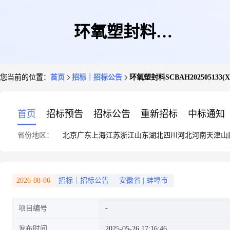
环氧塑封料
您当前的位置：
首页
招标｜招标公告
环氧塑封料SCBAH202505133(XJ0
SCBAH202505133(XJ025052601
首页
招标预告
招标公告
重新招标
中标通知
省份地区：
北京
广东
上海
江苏
浙江
山东
湖北
四川
河北
河南
天津
山
2026-08-06
招标｜招标公告
安徽省
|
蚌埠市
项目编号
发布时间
2025-05-26 17:16:46