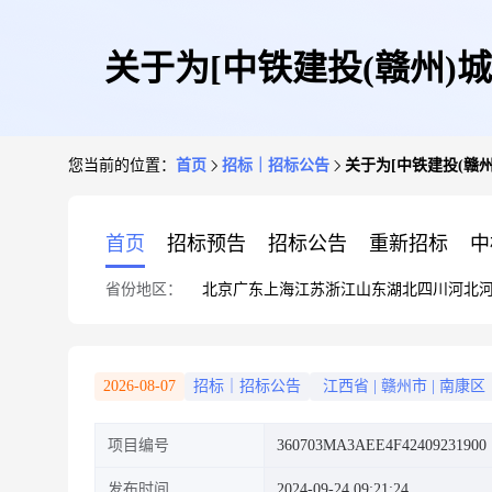
关于为[中铁建投(赣州)
您当前的位置：
首页
招标｜招标公告
关于为[中铁建投(赣
首页
招标预告
招标公告
重新招标
中
省份地区：
北京
广东
上海
江苏
浙江
山东
湖北
四川
河北
2026-08-07
招标｜招标公告
江西省
|
赣州市
|
南康区
项目编号
360703MA3AEE4F42409231900
发布时间
2024-09-24 09:21:24