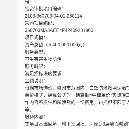
是
投资审批项目编码：
2103-360703-04-01-268114
采购项目编码：
360703MA3AEE4F42409231900
项目规模：
资产总额（￥400,000,000元）
服务类型：
卫生有害生物防治
服务时限：
满足招标进度要求
金额说明：
根据市场询价，赣州市范围内，白蚁防治按照保治期
单价模式，结算公式为：结算额=中标单价*实际施
作内容所发生和所涉及的一切费用，包括但不限于
等。
服务内容：
在项目基础回填、地下室回填、房屋1-3层墙面粉