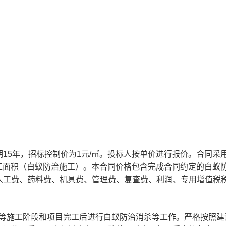
15年，招标控制价为1元/㎡。投标人按单价进行报价。合同采
工面积（白蚁防治施工）。本合同价格包含完成合同约定的白蚁
人工费、药料费、机具费、管理费、复查费、利润、专用增值税
刷等施工阶段和项目完工后进行白蚁防治消杀等工作。严格按照建