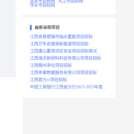
吉安市招标网
九江市招标网
萍乡市招标网
最新采购项目
江西省景德镇市抽水蓄能项目招标
江西万年县锂源新能源项目招标
江西康山蓄滞洪区安全项目招标情况
江西海沃新材料科技有限公司项目招标
江西赣州净化项目招标
江西帝睿数据服务有限公司项目招标
江西君为vr项目招标
中国工商银行江西省分行2023-2025年度补
充医疗保险项目招标公告