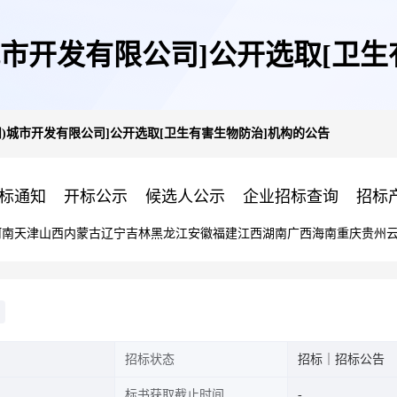
城市开发有限公司]公开选取[卫
州)城市开发有限公司]公开选取[卫生有害生物防治]机构的公告
标通知
开标公示
候选人公示
企业招标查询
招标
河南
天津
山西
内蒙古
辽宁
吉林
黑龙江
安徽
福建
江西
湖南
广西
海南
重庆
贵州
招标状态
招标｜招标公告
标书获取截止时间