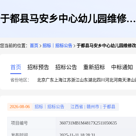
于都县马安乡中心幼儿园维修改
您当前的位置：
首页
招标｜招标公告
于都县马安乡中心幼儿园维修改
造工程
首页
招标预告
招标公告
重新招标
中标通知
省份地区：
北京
广东
上海
江苏
浙江
山东
湖北
四川
河北
河南
天津
山
2026-08-06
招标｜招标公告
江西省
|
赣州市
|
于都县
项目编号
360731MB1M4817X2511050635
发布时间
2025-11-11 18:28:31