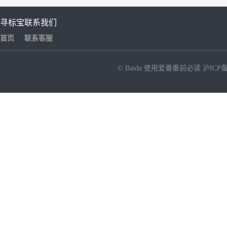
寻标宝
联系我们
首页
联系客服
© Baidu
使用爱番番前必读
沪ICP备
NEW
HOT
暂时没有搜索结果…