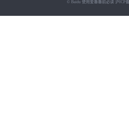
© Baidu
使用爱番番前必读
沪ICP备
NEW
HOT
暂时没有搜索结果…