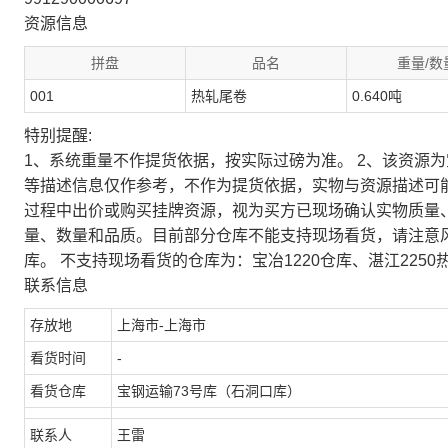
资源信息
拼盘
品名
重量/数
001
热轧尾卷
0.640吨
特别提醒:
1、系统重量不作提货依据，按实际过磅为准。 2、该资源
等描述信息仅作参考，不作为提货依据，实物与资源描述可
过程中出价或购买挂牌资源，视为买方已现场确认实物质量
量、数量和品质。目前部分仓库不能支持现场看货，请注意
库。 不支持现场看货的仓库为：宝冶1220仓库、湛江2250
联系信息
存放地
上海市-上海市
看货时间
-
看货仓库
宝钢运输73号库（石洞口库）
联系人
王雷