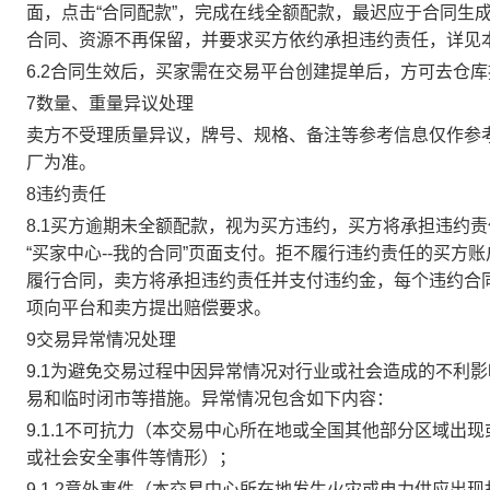
面，点击“合同配款”，完成在线全额配款，最迟应于合同生成当
合同、资源不再保留，并要求买方依约承担违约责任，详见
6.2合同生效后，买家需在交易平台创建提单后，方可去仓
7数量、重量异议处理
卖方不受理质量异议，牌号、规格、备注等参考信息仅作参
厂为准。
8违约责任
8.1买方逾期未全额配款，视为买方违约，买方将承担违约
“买家中心--我的合同”页面支付。拒不履行违约责任的买
履行合同，卖方将承担违约责任并支付违约金，每个违约合同
项向平台和卖方提出赔偿要求。
9交易异常情况处理
9.1为避免交易过程中因异常情况对行业或社会造成的不利
易和临时闭市等措施。异常情况包含如下内容：
9.1.1不可抗力（本交易中心所在地或全国其他部分区域
或社会安全事件等情形）；
9.1.2意外事件（本交易中心所在地发生火灾或电力供应出