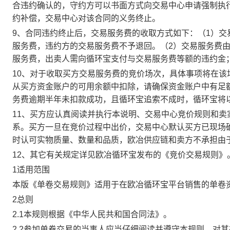
合违约确认的，守约方可以书面方式向交易中心申请强制执
约补偿，交易中心对该合同的义务终止。
9、合同违约终止后，交易服务费的收取方式如下：（1）
服务费，违约方的交易服务费不予退回。（2）交易服务费
服务费，出卖人需向循环宝支付与交易服务费等额的违约金
10、对于收取买方交易服务费的竞价场次，具体事项将在
从买方资金账户的可用余额中扣除，请确保资金账户中有足
务费逾期半年未扣款成功，且循环宝追索不成时，循环宝将
11、买方应认真阅读并执行本说明、交易中心竞价规则和
系。买方一旦在竞价过程中出价，交易中心默认买方已现场
时认可实物质量、数量和品质，欧冶供应链和卖方不承担由
12、其它有关规定详见欧冶循环宝发布的《竞价交易规则》
1适用范围
本版《单卷交易规则》适用于在欧冶循环宝平台销售的单卷
2总则
2.1本规则根据《中华人民共和国合同法》。
2.2参加单卷交易的当事人应当仔细阅读并遵守本规则，对