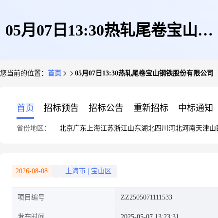
05月07日13:30热轧尾卷宝山钢
您当前的位置：
首页
05月07日13:30热轧尾卷宝山钢铁股份有限公司
铁股份有限公司
首页
招标预告
招标公告
重新招标
中标通知
省份地区：
北京
广东
上海
江苏
浙江
山东
湖北
四川
河北
河南
天津
山
2026-08-08
上海市
|
宝山区
项目编号
ZZ2505071111533
发布时间
2025-05-07 13:23:31