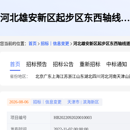
河北雄安新区起步区东西轴线道
您当前的位置：
首页
招标｜信息变更
河北雄安新区起步区东西轴线道
路交通专题研究更正公告
首页
招标预告
招标公告
重新招标
中标通知
省份地区：
北京
广东
上海
江苏
浙江
山东
湖北
四川
河北
河南
天津
山
2026-08-06
招标｜信息变更
天津市
|
滨海新区
项目编号
HB2022092020010003
发布时间
2022-11-02 00:00:00