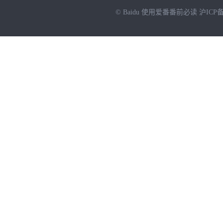
© Baidu
使用爱番番前必读
沪ICP备
NEW
HOT
暂时没有搜索结果…