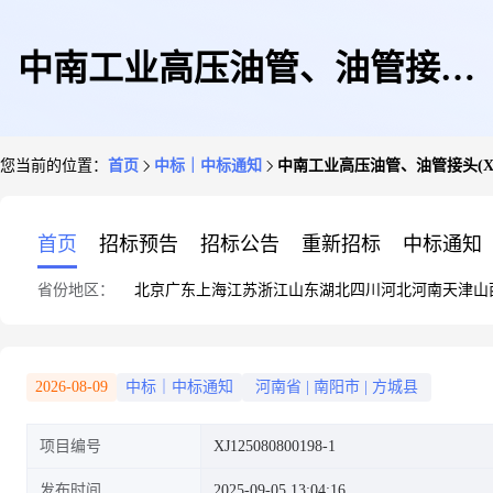
中南工业高压油管、油管接头
您当前的位置：
首页
中标｜中标通知
中南工业高压油管、油管接头(XJ125
(XJ125080800198-1)-成交公告
首页
招标预告
招标公告
重新招标
中标通知
省份地区：
北京
广东
上海
江苏
浙江
山东
湖北
四川
河北
河南
天津
山
2026-08-09
中标｜中标通知
河南省
|
南阳市
|
方城县
项目编号
XJ125080800198-1
发布时间
2025-09-05 13:04:16