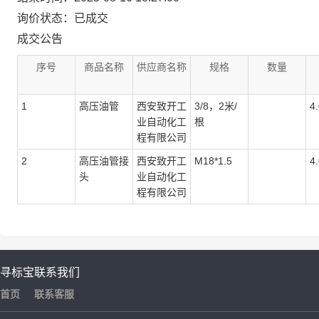
询价状态：已成交
成交公告
序号
商品名称
供应商名称
规格
数量
1
高压油管
西安致开工
3/8，2米/
4
业自动化工
根
程有限公司
2
高压油管接
西安致开工
M18*1.5
4
头
业自动化工
程有限公司
寻标宝
联系我们
首页
联系客服