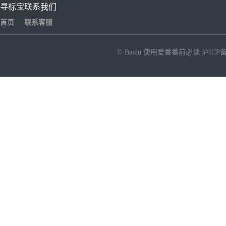
寻标宝
联系我们
首页
联系客服
© Baidu
使用爱番番前必读
沪ICP备
NEW
HOT
暂时没有搜索结果…