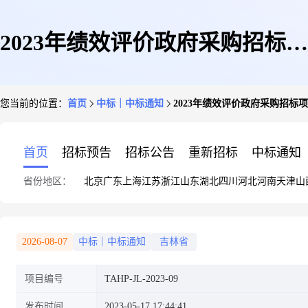
2023年绩效评价政府采购招标项
您当前的位置：
首页
中标｜中标通知
2023年绩效评价政府采购招标
目中标公示
首页
招标预告
招标公告
重新招标
中标通知
省份地区：
北京
广东
上海
江苏
浙江
山东
湖北
四川
河北
河南
天津
山
2026-08-07
中标｜中标通知
吉林省
项目编号
TAHP-JL-2023-09
发布时间
2023-05-17 17:44:41