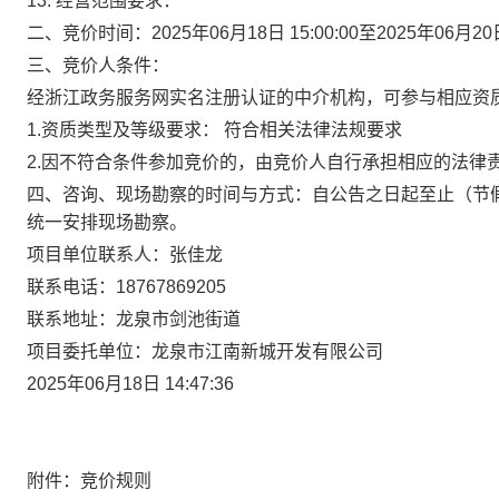
1
3
.
经营范围要求
：
二、
竞价
时间：
2025年06月18日 15
:00:00
至
2025年06月20
三、
竞价
人条件：
经浙江政务服务网实名注册认证的中介机构
，可参与相应资
1.资质类型及等级要求：
符合相关法律法规要求
2.
因不符合条件参加
竞价
的，由竞价人自行承担相应的法律
四、咨询、现场勘察的时间与方式
：
自公告之日起至
止（节
统一安排现场勘察。
项目单位联系人：
张佳龙
联系电话：
18767869205
联系地址：
龙泉市剑池街道
项目委托单位：
龙泉市江南新城开发有限公司
2025年06月18日 14
:47:36
附件：竞价规则