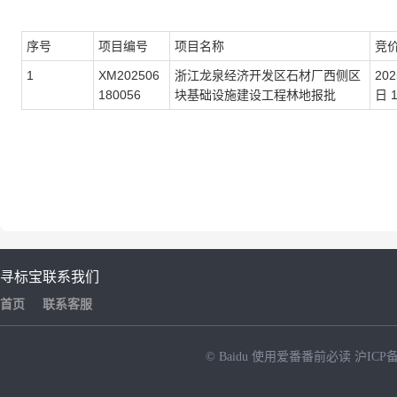
序号
项目编号
项目名称
竞
1
XM202506
浙江龙泉经济开发区石材厂西侧区
202
180056
块基础设施建设工程林地报批
日
寻标宝
联系我们
首页
联系客服
© Baidu
使用爱番番前必读
沪ICP备