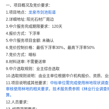
一、项目概况及
竞价
要求：
1.项目地点：
龙泉市剑池街道
2.详细地址:
阳光石材厂周边
3
.中介服务完成期限要求：
120
天
4
.
报价方式：
下浮率
5
.
中介服务
项目金额
:
未确认
6
.
竞价
控制价格：
最低下浮率
30
%
，
最高下浮率
50
%
7
.
竞价方式：
暗标
8
.
材料送审:
不需要送审
9
.
中介选取
规则
：
业主综合选取
10
.
选取
规则说明
：
由业主单位根据中介机构报价、资质
、业
11
.项目
说明或其他要求
：
中标单位需完成使用林地现状调查
审核使用林地的相关要求
，技术服务费参照《林业行业调查规划
算。
1
2
.
人员要求：