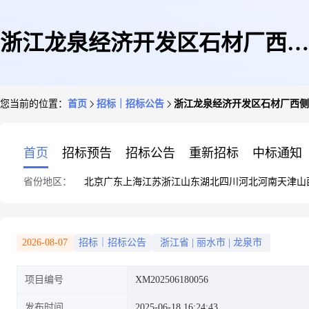
浙江龙泉经济开发区石材厂西侧
您当前的位置：
首页
招标｜招标公告
浙江龙泉经济开发区石材厂西侧
区块基础设施建设工程林地报批
首页
招标预告
招标公告
重新招标
中标通知
省份地区：
北京
广东
上海
江苏
浙江
山东
湖北
四川
河北
河南
天津
山
2026-08-07
招标｜招标公告
浙江省
|
丽水市
|
龙泉市
项目编号
XM202506180056
发布时间
2025-06-18 16:24:43