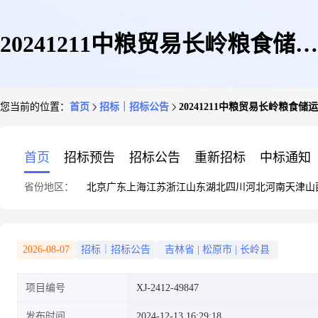
20241211中粮贸易长岭粮食储运
您当前的位置：
首页
招标｜招标公告
20241211中粮贸易长岭粮食
有限公司竞价采购-202412中粮
首页
招标预告
招标公告
重新招标
中标通知
省份地区：
北京
广东
上海
江苏
浙江
山东
湖北
四川
河北
河南
天津
山
贸易长岭粮食储运有限公司竞价
2026-08-07
招标｜招标公告
吉林省
|
松原市
|
长岭县
项目编号
XJ-2412-49847
项目采购公告
发布时间
2024-12-13 16:29:18