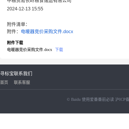
中粮贸易长岭粮食储运有限公司
2024-12-13 15:55
附件清单：
附件：
电暖器竞价采购文件.docx
附件下载
电暖器竞价采购文件.docx
下载
寻标宝
联系我们
首页
联系客服
© Baidu
使用爱番番前必读
沪ICP备
NEW
HOT